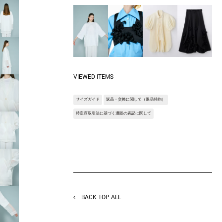
大型のエイリアンの服を人間が着るようなイ
メージで、ジャケットのサイズ感をBIGにし
ました。
シアー素材を採用することで軽く羽織れるこ
とができ、スタイリングに抜け感とアクセン
トをプラスしてくれます。
エイリアンの手をイメージしたポケット布も
ポイントです。
VIEWED ITEMS
Fabric:ナチュラルタッチの繊維なポリエステ
ルボイルに独特なハリとコシを加えたラミー
サイズガイド
返品・交換に関して（返品特約）
調のオーガンジー。
特定商取引法に基づく通販の表記に関して
毛羽立ちを極力抑え、着心地の良い素材。
※サンプルを使用して撮影しております。実
際の商品と仕様が異なる場合がございます。
予めご了承ください。
※トルソ着用画像の色味が実物に近いです。
但し、お使いの端末により表示される色味に
多少の違いが生じます。
※屋外撮影の画像は、光の照射や角度によ
BACK TOP ALL
り、実物と多少の差異が生じます。