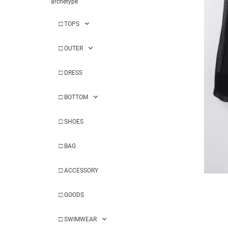
archetype
□
TOPS
□
OUTER
□
DRESS
□
BOTTOM
□
SHOES
□
BAG
□
ACCESSORY
□
GOODS
□
SWIMWEAR