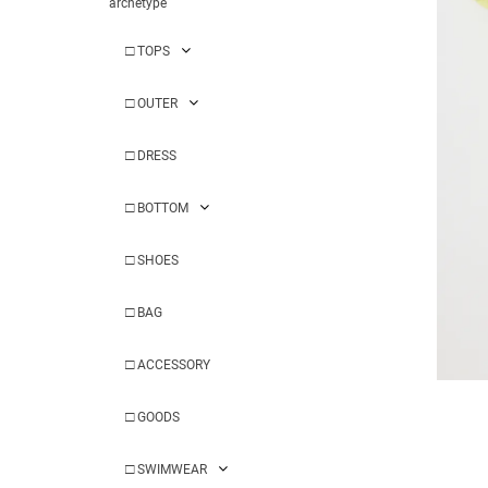
archetype
□
TOPS
□
OUTER
□
DRESS
□
BOTTOM
□
SHOES
□
BAG
□
ACCESSORY
□
GOODS
□
SWIMWEAR