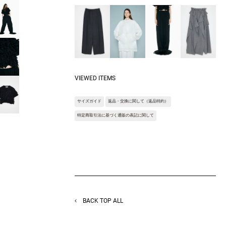
少しグロテスクなデザイン。
共地のモチーフをあえて截ち切りにすること
で、くるくるとした動きがでてエイリアン感
を演出します。
前身頃にぎっしりと敷きつめたモチーフが顔
周りを華やかにしてくれます。
Fabric:60/2天竺を26Ｇで編立した素材。
編みゲージが一般的なゲージより少しゆるい
VIEWED ITEMS
ゲージにはなっていますが、あまりないゲー
ジでの編立の為透け感もなく着用しやすい素
サイズガイド
返品・交換に関して（返品特約）
材感。
特定商取引法に基づく通販の表記に関して
※サンプルを使用して撮影しております。実
際の商品と仕様が異なる場合がございます。
予めご了承ください。
※トルソ着用画像の色味が実物に近いです。
但し、お使いの端末により表示される色味に
多少の違いが生じます。
※屋外撮影の画像は、光の照射や角度によ
り、実物と多少の差異が生じます。
BACK TOP ALL