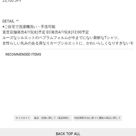
23,100 JPY
DETAIL
◉ご自宅で洗濯機洗い・手洗可能
直営店舗発売4/15(水)予定 EC発売4/15(水)12:00予定
ルーズなシルエットのペプラムフォルムが今までにない新鮮なTシャツ。
女性らしい丸みのある肩なりカーブシルエットに、かわいらしくなりすぎないモ
ードなワイドスリーブで上品なENFOLDスタイルにマッチします。
肩下がりを大きくつけているデザインのため、袖下で運動量を確保して腕が上げ
RECOMMENDED ITEMS
やすい仕様にしています。
Fabric:スビン混綿を使用したハイゲージフライス。
通常よりもゲージを上げて編立している為繊細さキックバック共に良く仕上がっ
ております。
シルケット加工により綺麗目で繊細な見た目に、かつスビン混綿を使用している
為光沢感、風合いもより増しています。
REQUEST RESTOCK
REQUEST RESTOCK
REQUEST RESTOCK
※サンプルを使用して撮影しております。実際の商品と仕様が異なる場合がござ
います。予めご了承ください。
※トルソ着用画像の色味が実物に近いです。但し、お使いの端末により表示され
る色味に多少の違いが生じます。
※屋外撮影の画像は、光の照射や角度により、実物と多少の差異が生じます。
サイズガイド
返品・交換に関して（返品特約）
特定商取引法に基づく通販の表記に関して
BACK TOP ALL