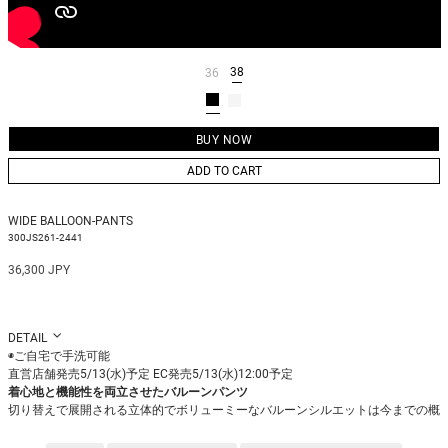
38
36
ADD TO CART
WIDE BALLOON-PANTS
300JS261-2441
36,300 JPY
DETAIL
◉ご自宅で手洗可能
直営店舗発売5/13(水)予定 EC発売5/13(水)12:00予定
着心地と機能性を両立させたバルーンパンツ
切り替えで展開される立体的でボリューミーなバルーンシルエットは今までの概
念を覆す、TownとBeachの境界がないウェアブルなスイムウェア。
水捌けの良いメッシュ素材で作られたポケットも密かなポイントです。