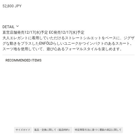
52,800 JPY
DETAIL
直営店舗発売12/17(水)予定 EC発売12/17(水)予定
大人エレガントに着用していただけるストレートシルエットをベースに、ジグザ
グな動きをプラスしたENFÖLDらしいユニークかつインパクトのあるスカート。
スーツ地を使用していて、遊び心あるフォーマルスタイルを楽しめます。
Fabric:ホップサックと呼ばれる平織りで、粗い織り目と軽やかな風合いが特徴
の素材。
RECOMMENDED ITEMS
※サンプルを使用して撮影しております。実際の商品と仕様が異なる場合がござ
います。予めご了承ください。
※トルソ着用画像の色味が実物に近いです。但し、お使いの端末により表示され
る色味に多少の違いが生じます。
※屋外撮影の画像は、光の照射や角度により、実物と多少の差異が生じます。
※店舗在庫に関しましては、直接店舗へお問い合わせください。
REQUEST RESTOCK
サイズガイド
返品・交換に関して（返品特約）
特定商取引法に基づく通販の表記に関して