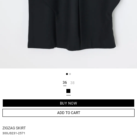
36
38
ADD TO CART
ZIGZAG SKIRT
300JS231-2571