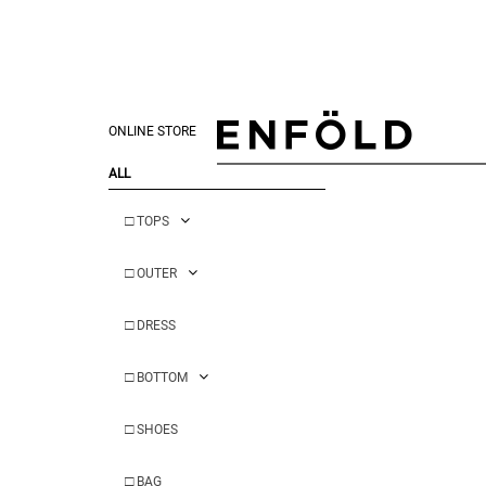
ONLINE STORE
ALL
□
TOPS
□
OUTER
□
DRESS
□
BOTTOM
□
SHOES
□
BAG