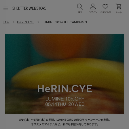
メ
ニ
ュ
TOP
HeRIN.CYE
LUMINE 10％OFF CAMPAIGN
ー
を
開
く