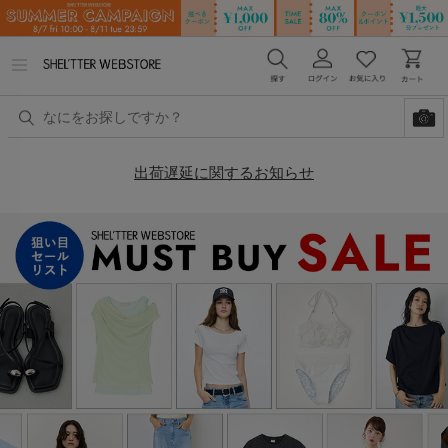
メ
ニ
ュ
ー
を
開
く
出荷遅延に関するお知らせ