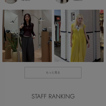
もっと見る
STYLEMIXER
RODEO CROWNS
黒岩早耶
WIDE BOWL
さくら
166cm
153cm
STAFF RANKING