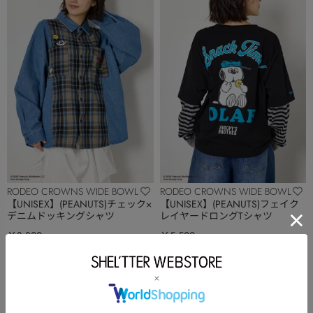
RODEO CROWNS WIDE BOWL
RODEO CROWNS WIDE BOWL
【UNISEX】(PEANUTS)チェック×
【UNISEX】(PEANUTS)フェイク
デニムドッキングシャツ
レイヤードロングTシャツ
￥8,800
￥5,500
予約
NEW
予約
NEW
もっと見る