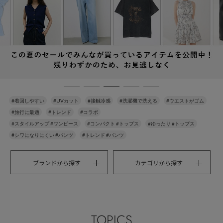
#着回しやすい
#UVカット
#接触冷感
#洗濯機で洗える
#ウエストがゴム
#旅行に最適
#トレンド
#コラボ
#スタイルアップ #ワンピース
#コンパクト #トップス
#ゆったり #トップス
#シワになりにくい #パンツ
#トレンド #パンツ
ブランドから探す
カテゴリから探す
TOPICS