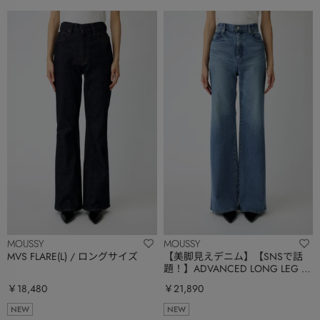
MOUSSY
MOUSSY
MVS FLARE(L) / ロングサイズ
【美脚見えデニム】【SNSで話
題！】ADVANCED LONG LEG フ
レア
￥18,480
￥21,890
NEW
NEW