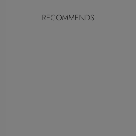
RECOMMENDS