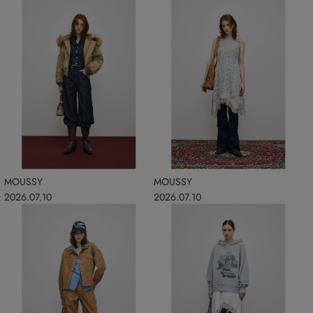
MOUSSY
MOUSSY
2026.07.10
2026.07.10