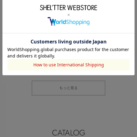
MOUSSY
MOUSSY
MILITARY WIDE LONG パンツ
LOWKEY NICE BLING TEE
￥11,990
￥5,995
予約
NEW
予約
NEW
もっと見る
CATALOG