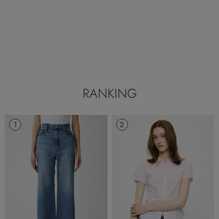
RANKING
1
2