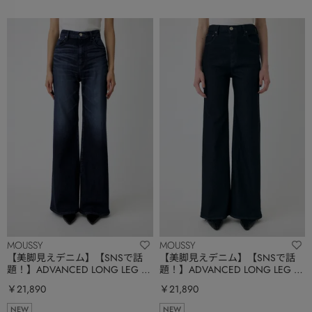
MOUSSY
MOUSSY
【美脚見えデニム】【SNSで話
【美脚見えデニム】【SNSで話
題！】ADVANCED LONG LEG フ
題！】ADVANCED LONG LEG フ
レア
レア
￥21,890
￥21,890
NEW
NEW