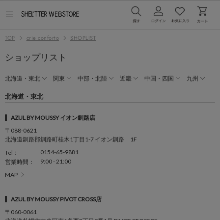
メ
ニ
ュ
TOP
crie conforto
SHOPLIST
ー
を
開
ショップリスト
く
北海道・東北
関東
中部・北陸
近畿
中国・四国
九州
北海道・東北
AZUL BY MOUSSY イオン釧路店
〒088-0621
北海道釧路郡釧路町桂木1丁目1-7 イオン釧路 1F
0154-65-9881
Tel：
9:00 - 21:00
営業時間：
MAP
AZUL BY MOUSSY PIVOT CROSS店
〒060-0061