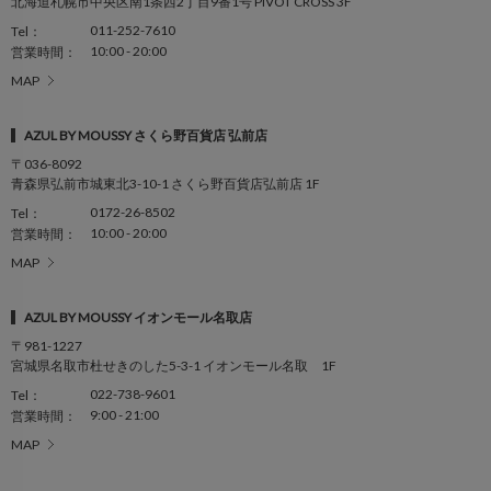
北海道札幌市中央区南1条西2丁目9番1号 PIVOT CROSS 3F
011-252-7610
Tel：
10:00 - 20:00
営業時間：
MAP
AZUL BY MOUSSY さくら野百貨店 弘前店
〒036-8092
青森県弘前市城東北3-10-1 さくら野百貨店弘前店 1F
0172-26-8502
Tel：
10:00 - 20:00
営業時間：
MAP
AZUL BY MOUSSY イオンモール名取店
〒981-1227
宮城県名取市杜せきのした5-3-1 イオンモール名取 1F
022-738-9601
Tel：
9:00 - 21:00
営業時間：
MAP