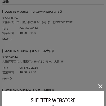
近畿
AZUL BY MOUSSY ららぽーとEXPO CITY店
〒565-0826
大阪府吹田市千里万博公園2-1 ららぽーとEXPOCITY 3F
06-4864-8296
Tel：
10:00 - 21:00
営業時間：
MAP
AZUL BY MOUSSY イオンモール大日店
〒570-0016
大阪府守口市大日東町1-18 イオンモール大日 3F
06-6780-2116
Tel：
10:00 - 21:00
営業時間：
MAP
AZUL BY MOUSSY イオンモール橿原店
〒634-0837
奈良県橿原市曲川町7-20-1 イオンモール橿原 2F