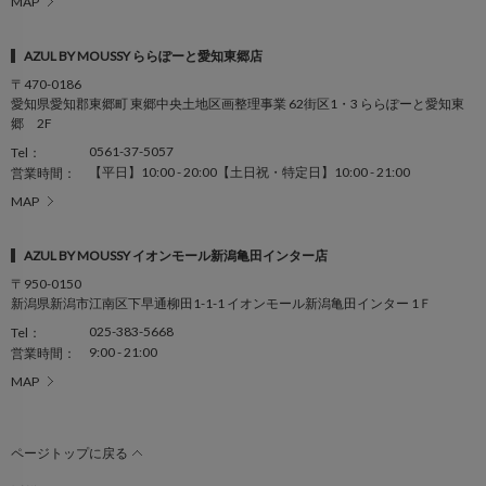
MAP
AZUL BY MOUSSY ららぽーと愛知東郷店
〒470-0186
愛知県愛知郡東郷町 東郷中央土地区画整理事業 62街区1・3 ららぽーと愛知東
郷 2F
0561-37-5057
Tel：
【平日】10:00 - 20:00【土日祝・特定日】10:00 - 21:00
営業時間：
MAP
AZUL BY MOUSSY イオンモール新潟亀田インター店
〒950-0150
新潟県新潟市江南区下早通柳田1-1-1 イオンモール新潟亀田インター 1Ｆ
025-383-5668
Tel：
9:00 - 21:00
営業時間：
MAP
ページトップに戻る