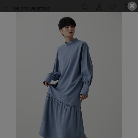
メ
ニ
ュ
TOP
>
コーディネート一覧
ー
を
開
く
crie conforto
crie conforto
2025.11.07
2025.11.07