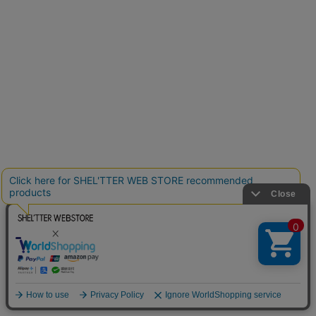
AZUL BY MOUSSY
AZUL BY MOUSSY
2026.04.22
2026.04.22
ページ
トップ
に戻る