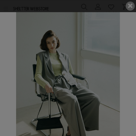
メ
ニ
ュ
TOP
>
コーディネート一覧
ー
を
開
く
AZUL BY MOUSSY
AZUL BY MOUSSY
AZUL BY MOUSSY