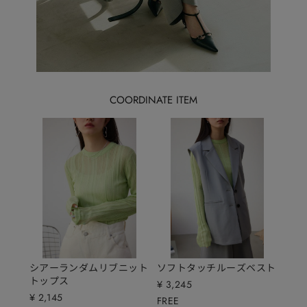
2026.07.31
2026.07.31
AZUL BY MOUSSY
AZUL BY MOUSSY
2026.07.31
2026.07.31
シアーランダムリブニット
ソフトタッチルーズベスト
トップス
¥ 3,245
¥ 2,145
FREE