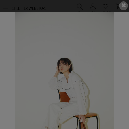
メ
ニ
ュ
TOP
>
コーディネート一覧
ー
を
開
く
全て
LAGUA GEM
LAGUA GEM