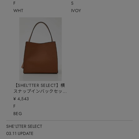
F
S
WHT
IVOY
LAGUA GEM
LAGUA GEM
2026.08.07
2026.08.07
【SHEL'TTER SELECT】横
スナップインバックセッ...
¥ 4,543
F
BEG
MOUSSY
MOUSSY
SHE’LTTER SELECT
2026.08.07
2026.08.07
03.11 UPDATE