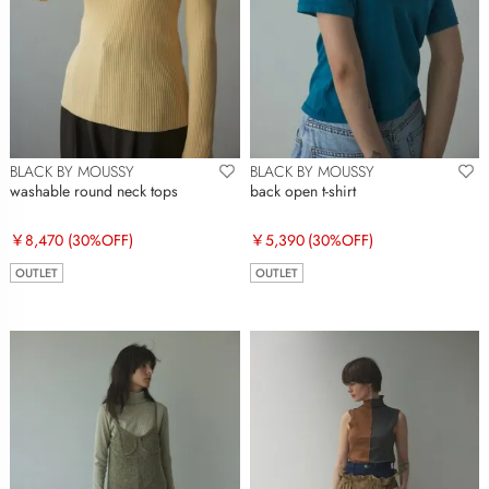
BLACK BY MOUSSY
BLACK BY MOUSSY
washable round neck tops
back open t-shirt
￥8,470
(30%OFF)
￥5,390
(30%OFF)
OUTLET
OUTLET