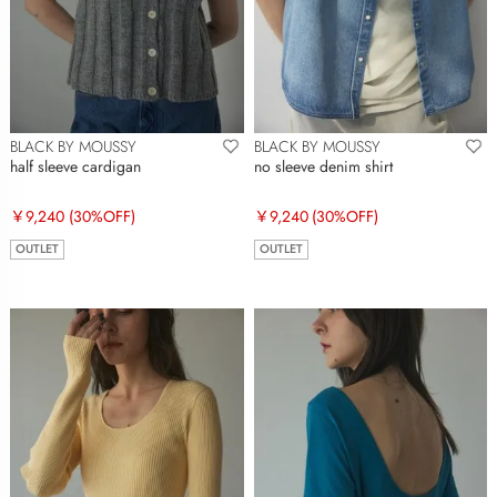
BLACK BY MOUSSY
BLACK BY MOUSSY
half sleeve cardigan
no sleeve denim shirt
￥9,240
(30%OFF)
￥9,240
(30%OFF)
OUTLET
OUTLET