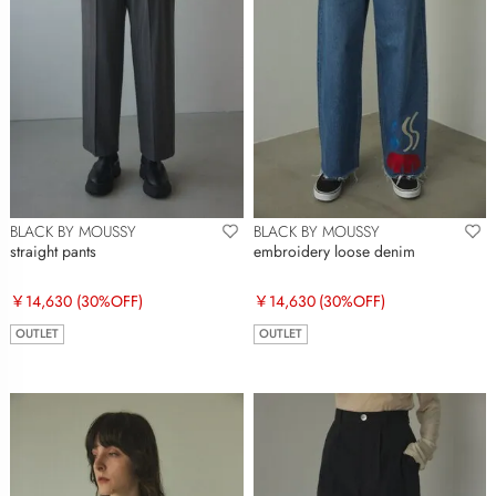
BLACK BY MOUSSY
BLACK BY MOUSSY
straight pants
embroidery loose denim
￥14,630
(30%OFF)
￥14,630
(30%OFF)
OUTLET
OUTLET