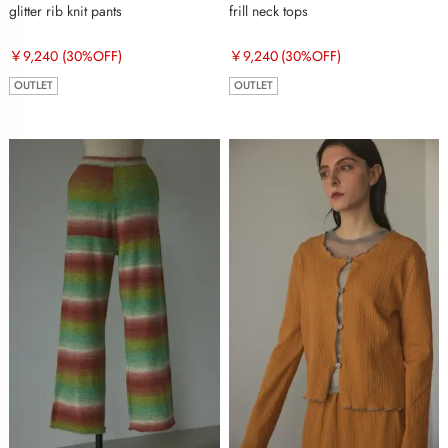
glitter rib knit pants
frill neck tops
￥9,240
(30%OFF)
￥9,240
(30%OFF)
OUTLET
OUTLET