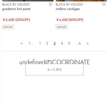
BLACK BY MOUSSY
BLACK BY MOUSSY
gradation knit pants
mellow cardigan
￥6,600
(50%OFF)
￥6,600
(50%OFF)
OUTLET
OUTLET
＜
1...
1
2
3
4
5
...6
＞
undefinedのCOORDINATE
もっと見る