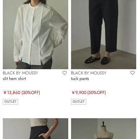
BLACK BY MOUSSY
BLACK BY MOUSSY
slit hem shirt
tuck pants
￥13,860
(30%OFF)
￥9,900
(50%OFF)
OUTLET
OUTLET