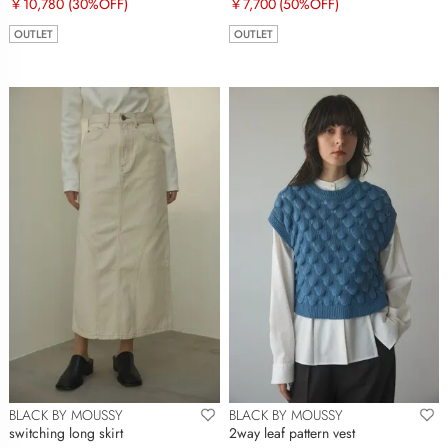
￥10,780
(30%OFF)
￥7,700
(50%OFF)
OUTLET
OUTLET
BLACK BY MOUSSY
BLACK BY MOUSSY
switching long skirt
2way leaf pattern vest