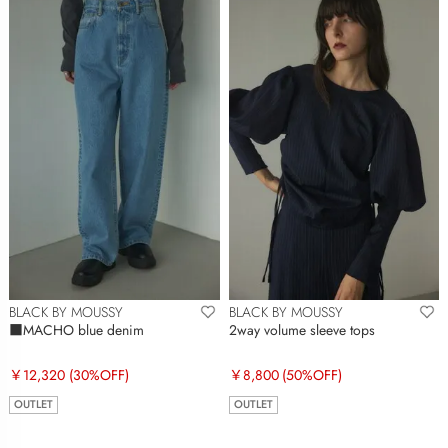
BLACK BY MOUSSY
BLACK BY MOUSSY
■MACHO blue denim
2way volume sleeve tops
￥12,320
(30%OFF)
￥8,800
(50%OFF)
OUTLET
OUTLET