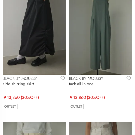
BLACK BY MOUSSY
BLACK BY MOUSSY
side shirring skirt
tuck all in one
￥13,860
(30%OFF)
￥13,860
(30%OFF)
OUTLET
OUTLET