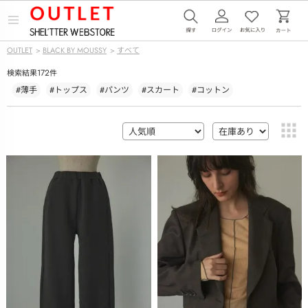
メ
ニ
ュ
OUTLET
>
BLACK BY MOUSSY
>
すべて
ー
を
172
検索結果
件
開
く
#薄手
#トップス
#パンツ
#スカート
#コットン