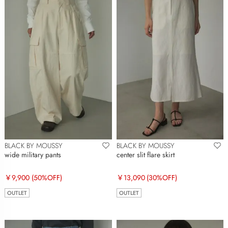
BLACK BY MOUSSY
BLACK BY MOUSSY
wide military pants
center slit flare skirt
￥9,900
(50%OFF)
￥13,090
(30%OFF)
OUTLET
OUTLET