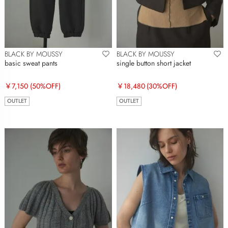
BLACK BY MOUSSY
BLACK BY MOUSSY
basic sweat pants
single button short jacket
￥7,150
(50%OFF)
￥18,480
(30%OFF)
OUTLET
OUTLET