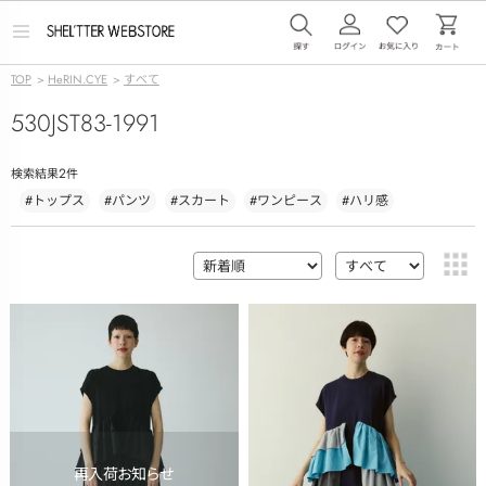
メ
ニ
ュ
TOP
>
HeRIN.CYE
>
すべて
ー
を
530JST83-1991
開
く
2
検索結果
件
#トップス
#パンツ
#スカート
#ワンピース
#ハリ感