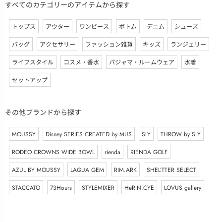
すべてのカテゴリーのアイテムから探す
トップス
アウター
ワンピース
ボトム
デニム
シューズ
バッグ
アクセサリー
ファッション雑貨
キッズ
ランジェリー
ライフスタイル
コスメ・香水
パジャマ・ルームウェア
水着
セットアップ
その他ブランドから探す
MOUSSY
Disney SERIES CREATED by MUS
SLY
THROW by SLY
RODEO CROWNS WIDE BOWL
rienda
RIENDA GOLF
AZUL BY MOUSSY
LAGUA GEM
RIM.ARK
SHEL’TTER SELECT
STACCATO
73Hours
STYLEMIXER
HeRIN.CYE
LOVUS gallery