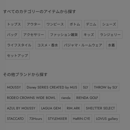
すべてのカテゴリーのアイテムから探す
トップス
アウター
ワンピース
ボトム
デニム
シューズ
バッグ
アクセサリー
ファッション雑貨
キッズ
ランジェリー
ライフスタイル
コスメ・香水
パジャマ・ルームウェア
水着
セットアップ
その他ブランドから探す
MOUSSY
Disney SERIES CREATED by MUS
SLY
THROW by SLY
RODEO CROWNS WIDE BOWL
rienda
RIENDA GOLF
AZUL BY MOUSSY
LAGUA GEM
RIM.ARK
SHEL’TTER SELECT
STACCATO
73Hours
STYLEMIXER
HeRIN.CYE
LOVUS gallery