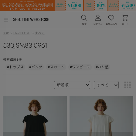
メ
ニ
ュ
TOP
>
HeRIN.CYE
>
すべて
ー
を
530JSM83-0961
開
く
3
検索結果
件
#トップス
#パンツ
#スカート
#ワンピース
#ハリ感