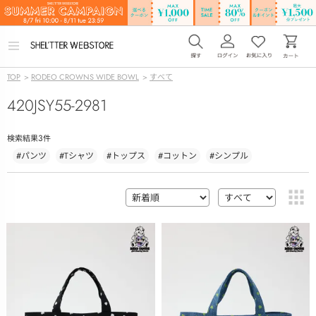
メ
ニ
ュ
TOP
>
RODEO CROWNS WIDE BOWL
>
すべて
ー
を
420JSY55-2981
開
く
3
検索結果
件
#パンツ
#Tシャツ
#トップス
#コットン
#シンプル