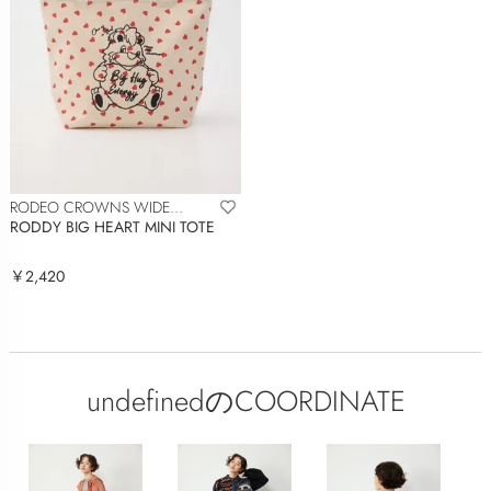
RODEO CROWNS WIDE
BOWL
RODDY BIG HEART MINI TOTE
￥2,420
undefinedのCOORDINATE