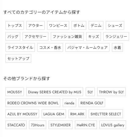
すべてのカテゴリーのアイテムから探す
トップス
アウター
ワンピース
ボトム
デニム
シューズ
バッグ
アクセサリー
ファッション雑貨
キッズ
ランジェリー
ライフスタイル
コスメ・香水
パジャマ・ルームウェア
水着
セットアップ
その他ブランドから探す
MOUSSY
Disney SERIES CREATED by MUS
SLY
THROW by SLY
RODEO CROWNS WIDE BOWL
rienda
RIENDA GOLF
AZUL BY MOUSSY
LAGUA GEM
RIM.ARK
SHEL’TTER SELECT
STACCATO
73Hours
STYLEMIXER
HeRIN.CYE
LOVUS gallery