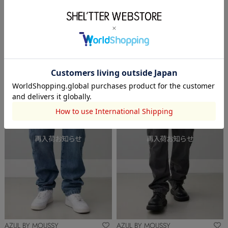
ムスカート
￥3,300
(60%OFF)
￥4,543
(30%OFF)
OUTLET
OUTLET
AZUL BY MOUSSY
AZUL BY MOUSSY