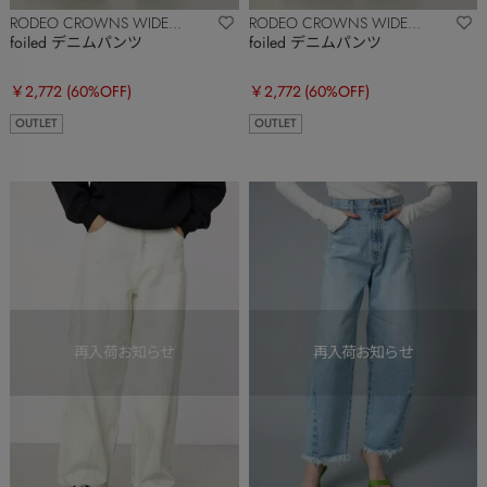
RODEO CROWNS WIDE
RODEO CROWNS WIDE
BOWL
BOWL
foiled デニムパンツ
foiled デニムパンツ
￥2,772
(60%OFF)
￥2,772
(60%OFF)
OUTLET
OUTLET