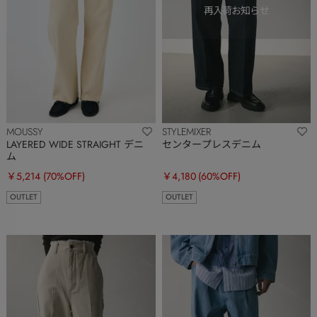
MOUSSY
STYLEMIXER
LAYERED WIDE STRAIGHT デニ
センタープレスデニム
ム
￥5,214
(70%OFF)
￥4,180
(60%OFF)
OUTLET
OUTLET