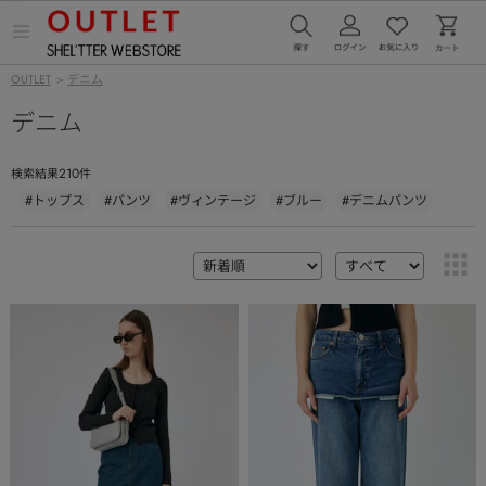
メ
ニ
ュ
OUTLET
>
デニム
ー
を
デニム
開
く
210
検索結果
件
#トップス
#パンツ
#ヴィンテージ
#ブルー
#デニムパンツ