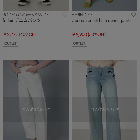
RODEO CROWNS WIDE
HeRIN.CYE
BOWL
foiled デニムパンツ
Cocoon crash hem denim pants
￥2,772
(60%OFF)
￥9,900
(50%OFF)
OUTLET
OUTLET