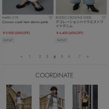
HeRIN.CYE
RODEO CROWNS WIDE
BOWL
Cocoon crash hem denim pants
デコレーションハイウエストワ
イドデニム
￥9,900
(50%OFF)
￥4,400
(60%OFF)
OUTLET
OUTLET
＜
1...
2
3
4
5
6
...7
＞
COORDINATE