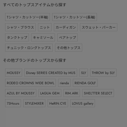
すべてのトップスアイテムから探す
Tシャツ・カットソー(半袖)
Tシャツ・カットソー(長袖)
シャツ・ブラウス
ニット
カーディガン
スウェット・パーカー
タンクトップ
キャミソール
ベアトップ
チュニック・ロングトップス
その他トップス
その他ブランドのトップスから探す
MOUSSY
Disney SERIES CREATED by MUS
SLY
THROW by SLY
RODEO CROWNS WIDE BOWL
rienda
RIENDA GOLF
AZUL BY MOUSSY
LAGUA GEM
RIM.ARK
SHEL’TTER SELECT
73Hours
STYLEMIXER
HeRIN.CYE
LOVUS gallery