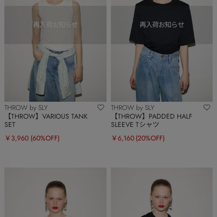
THROW by SLY
THROW by SLY
【THROW】VARIOUS TANK
【THROW】PADDED HALF
SET
SLEEVE Tシャツ
￥3,960
(60%OFF)
￥6,160
(20%OFF)