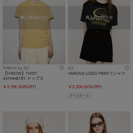
THROW by SLY
SLY
【THROW】TWIST
VARIOUS LOGO PRINT Tシャツ
ASYMMETRY トップス
￥3,198
(60%OFF)
￥2,200
(60%OFF)
タイムセール