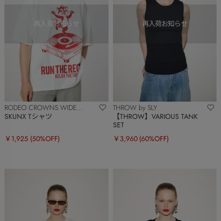
RODEO CROWNS WIDE
THROW by SLY
BOWL
SKUNX Tシャツ
【THROW】VARIOUS TANK
SET
￥1,925
(50%OFF)
￥3,960
(60%OFF)