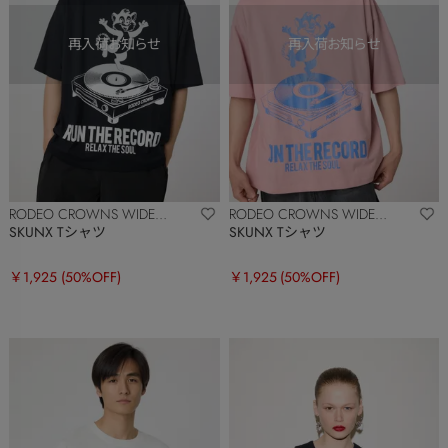
RODEO CROWNS WIDE
RODEO CROWNS WIDE
BOWL
BOWL
SKUNX Tシャツ
SKUNX Tシャツ
￥1,925
(50%OFF)
￥1,925
(50%OFF)