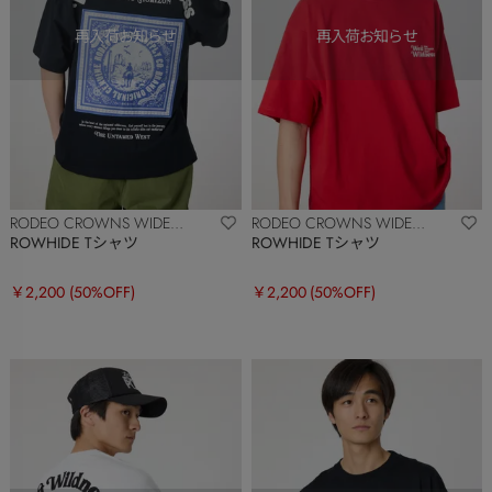
RODEO CROWNS WIDE
RODEO CROWNS WIDE
BOWL
BOWL
ROWHIDE Tシャツ
ROWHIDE Tシャツ
￥2,200
(50%OFF)
￥2,200
(50%OFF)