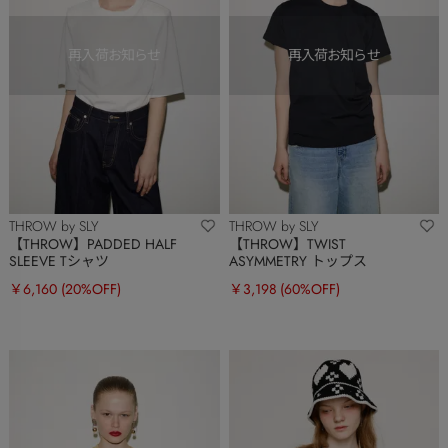
THROW by SLY
THROW by SLY
【THROW】PADDED HALF
【THROW】TWIST
SLEEVE Tシャツ
ASYMMETRY トップス
￥6,160
(20%OFF)
￥3,198
(60%OFF)