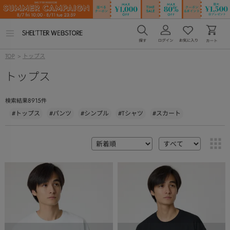
メ
ニ
ュ
TOP
>
トップス
ー
を
トップス
開
く
8915
検索結果
件
#トップス
#パンツ
#シンプル
#Tシャツ
#スカート