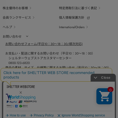
株主優待のお客様
特定商取引法に基づく表記
会員ランクサービス
個人情報保護方針
ヘルプ
InternationalOrders
お問い合わせ
お問い合わせフォーム(平日10：30～18：30/順次対応)
お支払い・配送に関するお問い合わせ（平日10：30～18：00）
シェルターウェブストアカスタマーセンター
0800-123-6820
商品の素材、サイズ、仕様等に関するお問い合せ（平日10：30～18：00）
バロックジャパンリミテッドコールセンター
03-6730-9191
BAROQUE JAPAN LIMITED
採用情報
SHEL'TTER GREEN
COPYRIGHT © BAROQUE JAPAN LIMITED ALL RIGHTS RESERVED.
ページ
トップ