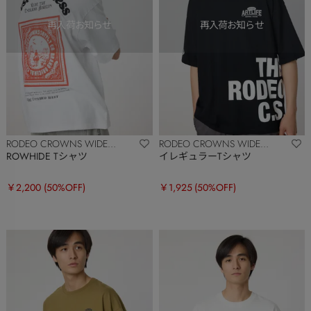
RODEO CROWNS WIDE
RODEO CROWNS WIDE
BOWL
BOWL
ROWHIDE Tシャツ
イレギュラーTシャツ
￥2,200
(50%OFF)
￥1,925
(50%OFF)