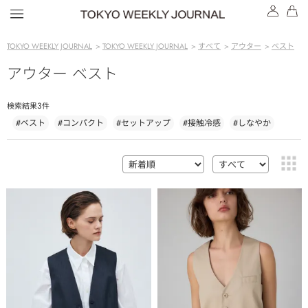
TOKYO WEEKLY JOURNAL
>
TOKYO WEEKLY JOURNAL
>
すべて
>
アウター
>
ベスト
アウター ベスト
3
検索結果
件
#ベスト
#コンパクト
#セットアップ
#接触冷感
#しなやか