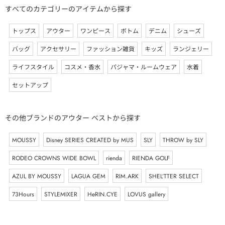
すべてのカテゴリーのアイテムから探す
トップス
アウター
ワンピース
ボトム
デニム
シューズ
バッグ
アクセサリー
ファッション雑貨
キッズ
ランジェリー
ライフスタイル
コスメ・香水
パジャマ・ルームウェア
水着
セットアップ
その他ブランドのアウター ベストから探す
MOUSSY
Disney SERIES CREATED by MUS
SLY
THROW by SLY
RODEO CROWNS WIDE BOWL
rienda
RIENDA GOLF
AZUL BY MOUSSY
LAGUA GEM
RIM.ARK
SHEL’TTER SELECT
73Hours
STYLEMIXER
HeRIN.CYE
LOVUS gallery