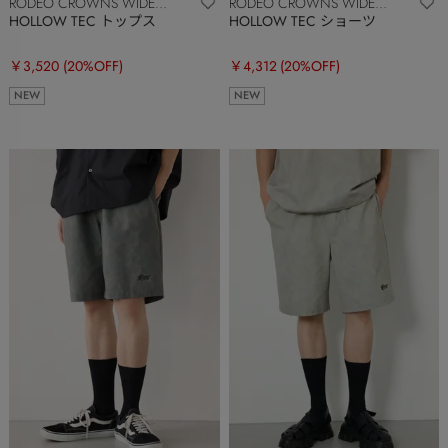
RODEO CROWNS WIDE
RODEO CROWNS WIDE
BOWL
BOWL
HOLLOW TEC トップス
HOLLOW TEC ショーツ
￥3,520
(20%OFF)
￥4,312
(20%OFF)
NEW
NEW