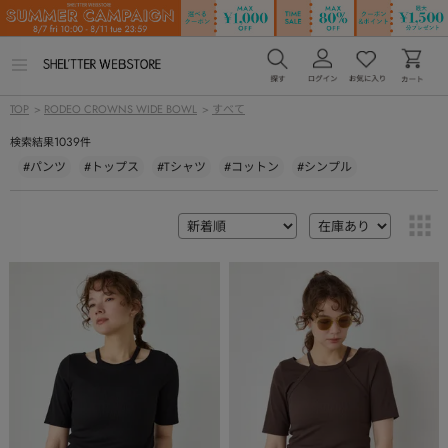
メ
ニ
ュ
TOP
>
RODEO CROWNS WIDE BOWL
>
すべて
ー
を
1039
検索結果
件
開
く
#パンツ
#トップス
#Tシャツ
#コットン
#シンプル