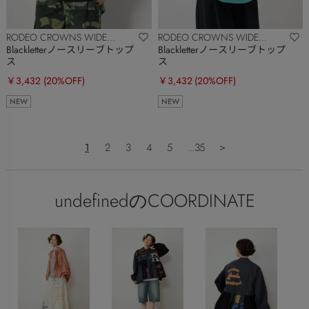
RODEO CROWNS WIDE
RODEO CROWNS WIDE
BOWL
BOWL
Blackletterノースリーブトップ
Blackletterノースリーブトップ
ス
ス
￥3,432
(20%OFF)
￥3,432
(20%OFF)
NEW
NEW
1
2
3
4
5
...35
＞
undefinedのCOORDINATE