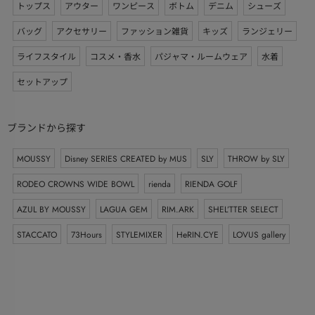
トップス
アウター
ワンピース
ボトム
デニム
シューズ
バッグ
アクセサリー
ファッション雑貨
キッズ
ランジェリー
ライフスタイル
コスメ・香水
パジャマ・ルームウェア
水着
セットアップ
ブランドから探す
MOUSSY
Disney SERIES CREATED by MUS
SLY
THROW by SLY
RODEO CROWNS WIDE BOWL
rienda
RIENDA GOLF
AZUL BY MOUSSY
LAGUA GEM
RIM.ARK
SHEL’TTER SELECT
STACCATO
73Hours
STYLEMIXER
HeRIN.CYE
LOVUS gallery