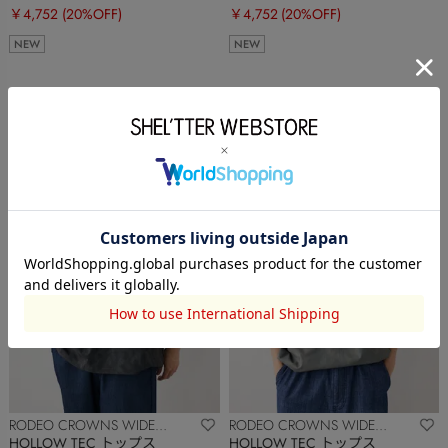
￥4,752
(20%OFF)
￥4,752
(20%OFF)
NEW
NEW
RODEO CROWNS WIDE
RODEO CROWNS WIDE
BOWL
BOWL
HOLLOW TEC トップス
HOLLOW TEC トップス