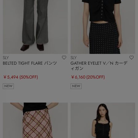
SLY
SLY
BELTED TIGHT FLARE パンツ
GATHER EYELET V／N カーデ
ィガン
￥5,494
(50%OFF)
￥6,160
(20%OFF)
NEW
NEW