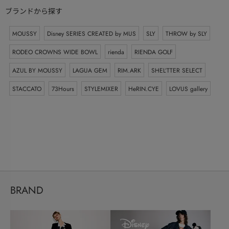
ブランドから探す
MOUSSY
Disney SERIES CREATED by MUS
SLY
THROW by SLY
RODEO CROWNS WIDE BOWL
rienda
RIENDA GOLF
AZUL BY MOUSSY
LAGUA GEM
RIM.ARK
SHEL’TTER SELECT
STACCATO
73Hours
STYLEMIXER
HeRIN.CYE
LOVUS gallery
BRAND