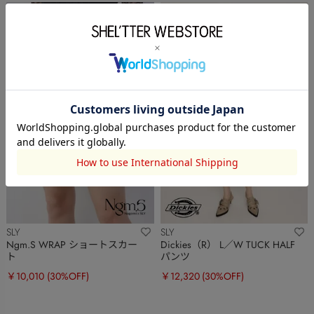
SLY
SLY
Ngm.S WRAP ショートスカー
Dickies（R） L／W TUCK HALF
ト
パンツ
￥10,010
(30%OFF)
￥12,320
(30%OFF)