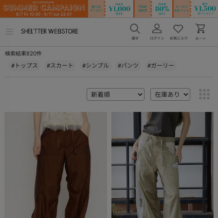
メ
ニ
ュ
820
検索結果
件
ー
を
#トップス
#スカート
#シンプル
#パンツ
#ガーリー
開
く