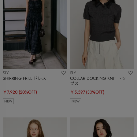
SLY
SLY
SHIRRING FRILL ドレス
COLLAR DOCKING KNIT トッ
プス
￥7,920
(20%OFF)
￥5,597
(30%OFF)
NEW
NEW