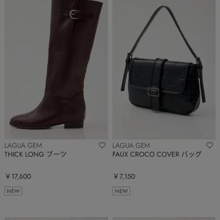
LAGUA GEM
LAGUA GEM
THICK LONG ブーツ
FAUX CROCO COVER バッグ
￥17,600
￥7,150
NEW
NEW