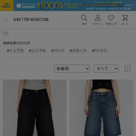
メ
ニ
ュ
TOP
ー
を
20952
検索結果
件
開
く
#トップス
#シンプル
#パンツ
#スカート
#Tシャツ