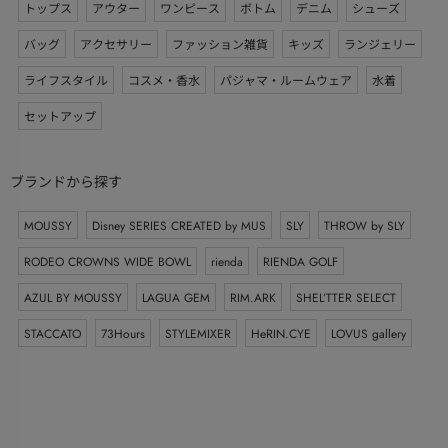
トップス
アウター
ワンピース
ボトム
デニム
シューズ
バッグ
アクセサリー
ファッション雑貨
キッズ
ランジェリー
ライフスタイル
コスメ・香水
パジャマ・ルームウェア
水着
セットアップ
ブランドから探す
MOUSSY
Disney SERIES CREATED by MUS
SLY
THROW by SLY
RODEO CROWNS WIDE BOWL
rienda
RIENDA GOLF
AZUL BY MOUSSY
LAGUA GEM
RIM.ARK
SHEL’TTER SELECT
STACCATO
73Hours
STYLEMIXER
HeRIN.CYE
LOVUS gallery