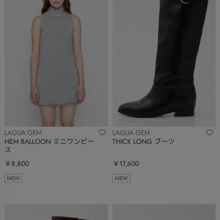
LAGUA GEM
LAGUA GEM
HEM BALLOON ミニワンピー
THICK LONG ブーツ
ス
￥8,800
￥17,600
NEW
NEW