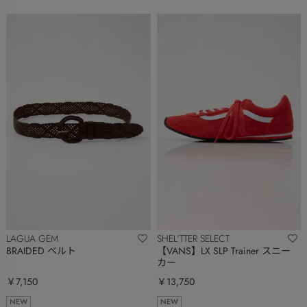
LAGUA GEM
SHEL’TTER SELECT
BRAIDED ベルト
【VANS】LX SLP Trainer スニー
カー
￥7,150
￥13,750
NEW
NEW