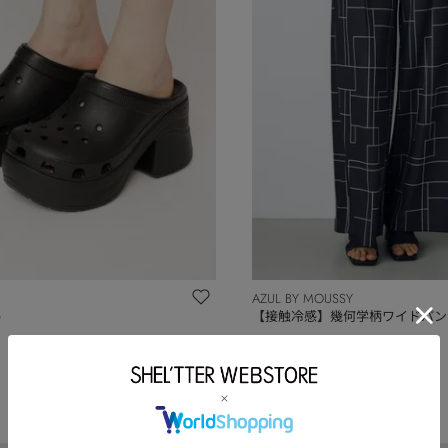
AZUL BY MOUSSY
G
【接触冷感】幾何学柄ワイドパン
￥3,142
(30%OFF)
NEW