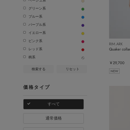
ベージュ系
グリーン系
ブルー系
パープル系
イエロー系
ピンク系
RIM.ARK
Quaker collar
レッド系
柄系
￥29,700
検索する
リセット
NEW
価格タイプ
すべて
通常価格