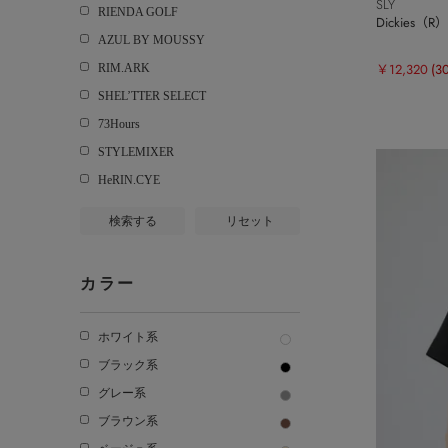
SLY
RIENDA GOLF
Dickies（
AZUL BY MOUSSY
￥12,320
(3
RIM.ARK
SHEL’TTER SELECT
73Hours
STYLEMIXER
HeRIN.CYE
検索する
リセット
カラー
ホワイト系
ブラック系
グレー系
ブラウン系