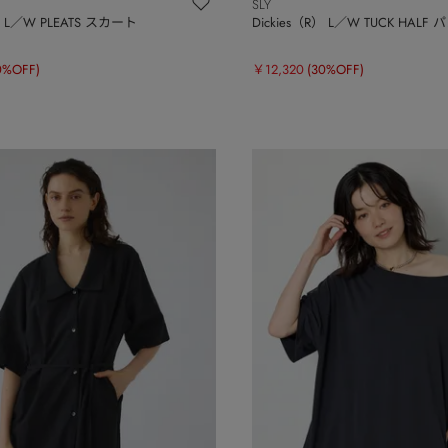
SLY
R） L／W PLEATS スカート
Dickies（R） L／W TUCK HALF
0%OFF)
￥12,320
(30%OFF)