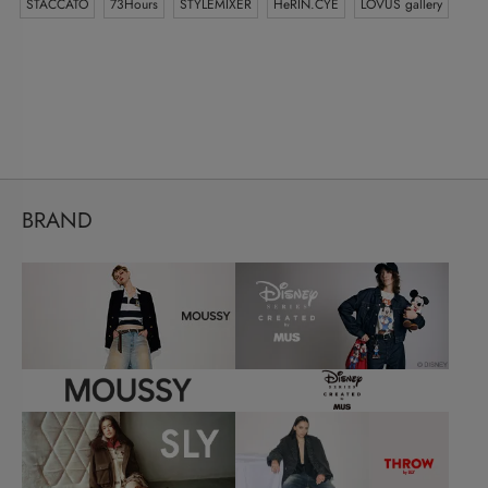
STACCATO
73Hours
STYLEMIXER
HeRIN.CYE
LOVUS gallery
BRAND