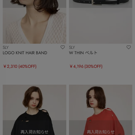
SLY
SLY
LOGO KNIT HAIR BAND
W THIN ベルト
￥2,310
(40%OFF)
￥4,196
(30%OFF)