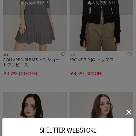
SLY
SLY
COLLARED PLEATS HG ショー
FRONT ZIP JQ トップス
トワンピース
￥4,798
(40%OFF)
￥4,897
(30%OFF)