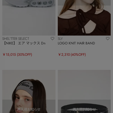
SHEL’TTER SELECT
SLY
【NIKE】 エア マックス Dn
LOGO KNIT HAIR BAND
￥15,015
(30%OFF)
￥2,310
(40%OFF)