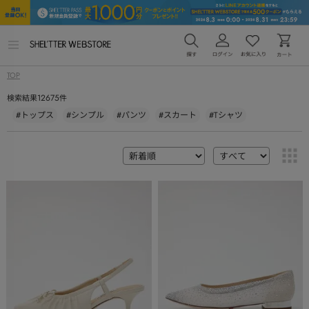
メ
ニ
ュ
TOP
ー
を
12675
検索結果
件
開
く
#トップス
#シンプル
#パンツ
#スカート
#Tシャツ