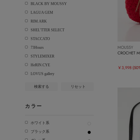
BLACK BY MOUSSY
LAGUA GEM
RIM.ARK
SHEL’TTER SELECT
STACCATO
MOUSSY
73Hours
CROCHET 
STYLEMIXER
HeRIN.CYE
￥3,998
(50
LOVUS gallery
検索する
リセット
カラー
ホワイト系
ブラック系