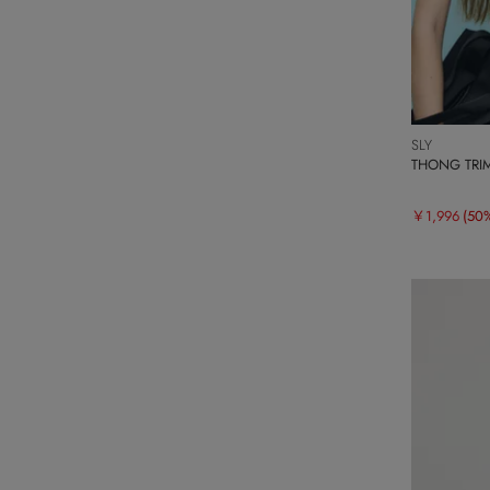
SLY
THONG TR
￥1,996
(50