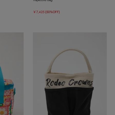
￥7,425
(50%OFF)