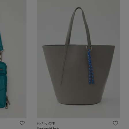
HeRIN.CYE
Trapezoid bag