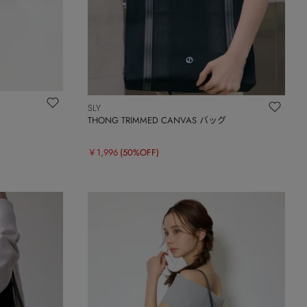
SLY
THONG TRIMMED CANVAS バッグ
￥1,996
(50%OFF)