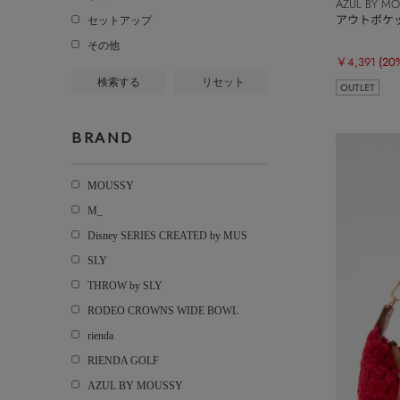
AZUL BY M
アウトポケ
セットアップ
その他
￥4,391
(20
検索する
リセット
OUTLET
BRAND
MOUSSY
M_
Disney SERIES CREATED by MUS
SLY
THROW by SLY
RODEO CROWNS WIDE BOWL
rienda
RIENDA GOLF
AZUL BY MOUSSY