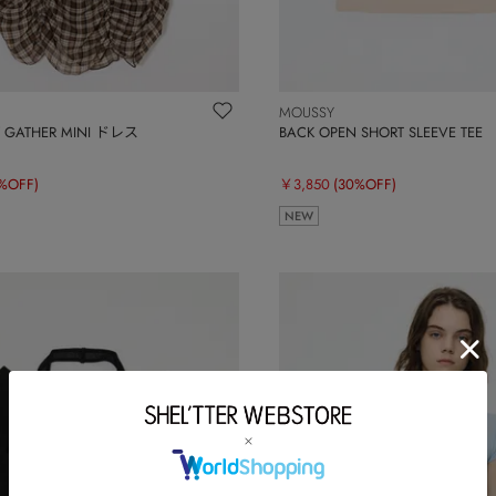
MOUSSY
 GATHER MINI ドレス
BACK OPEN SHORT SLEEVE TEE
%OFF)
￥3,850
(30%OFF)
NEW