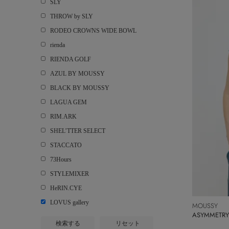
SLY
THROW by SLY
RODEO CROWNS WIDE BOWL
rienda
RIENDA GOLF
AZUL BY MOUSSY
BLACK BY MOUSSY
LAGUA GEM
RIM.ARK
SHEL’TTER SELECT
STACCATO
73Hours
STYLEMIXER
HeRIN.CYE
LOVUS gallery
MOUSSY
ASYMMETR
検索する
リセット