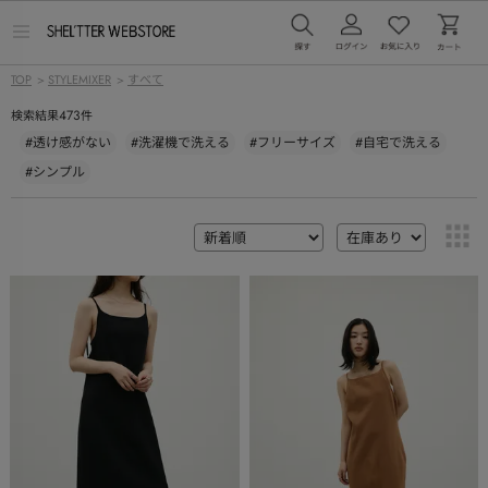
メ
ニ
ュ
TOP
>
STYLEMIXER
>
すべて
ー
を
473
検索結果
件
開
く
#透け感がない
#洗濯機で洗える
#フリーサイズ
#自宅で洗える
#シンプル