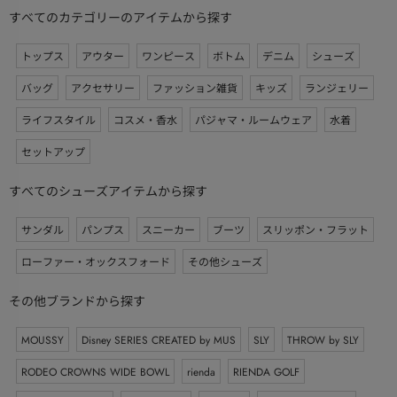
すべてのカテゴリーのアイテムから探す
トップス
アウター
ワンピース
ボトム
デニム
シューズ
バッグ
アクセサリー
ファッション雑貨
キッズ
ランジェリー
ライフスタイル
コスメ・香水
パジャマ・ルームウェア
水着
セットアップ
すべてのシューズアイテムから探す
サンダル
パンプス
スニーカー
ブーツ
スリッポン・フラット
ローファー・オックスフォード
その他シューズ
その他ブランドから探す
MOUSSY
Disney SERIES CREATED by MUS
SLY
THROW by SLY
RODEO CROWNS WIDE BOWL
rienda
RIENDA GOLF