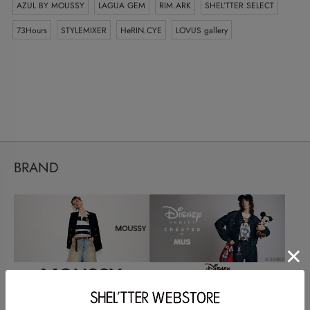
AZUL BY MOUSSY
LAGUA GEM
RIM.ARK
SHEL’TTER SELECT
73Hours
STYLEMIXER
HeRIN.CYE
LOVUS gallery
BRAND