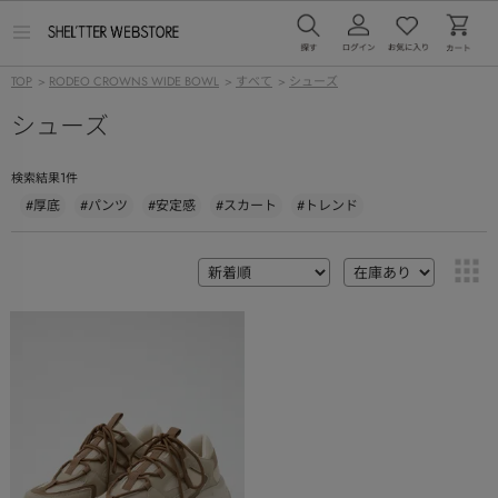
メ
ニ
ュ
TOP
>
RODEO CROWNS WIDE BOWL
>
すべて
>
シューズ
ー
を
シューズ
開
く
1
検索結果
件
#厚底
#パンツ
#安定感
#スカート
#トレンド