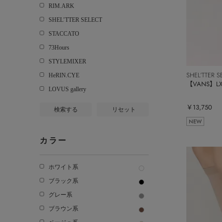
RIM.ARK
SHEL’TTER SELECT
STACCATO
73Hours
STYLEMIXER
SHEL’TTER S
HeRIN.CYE
【VANS】LX 
LOVUS gallery
￥13,750
検索する
リセット
NEW
カラー
ホワイト系
ブラック系
グレー系
ブラウン系