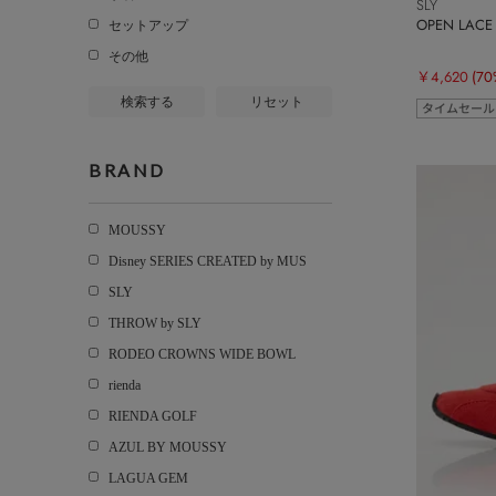
SLY
OPEN LAC
セットアップ
その他
￥4,620
(70
検索する
リセット
タイムセール
BRAND
MOUSSY
Disney SERIES CREATED by MUS
SLY
THROW by SLY
RODEO CROWNS WIDE BOWL
rienda
RIENDA GOLF
AZUL BY MOUSSY
LAGUA GEM