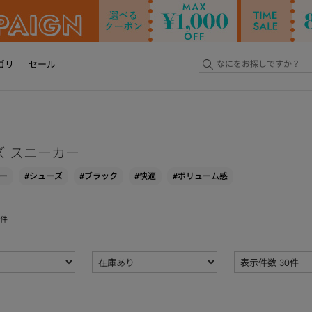
ゴリ
セール
ズ スニーカー
ー
#シューズ
#ブラック
#快適
#ボリューム感
件