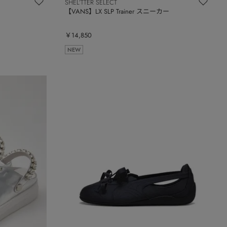
SHEL’TTER SELECT
【VANS】LX SLP Trainer スニーカー
￥14,850
NEW