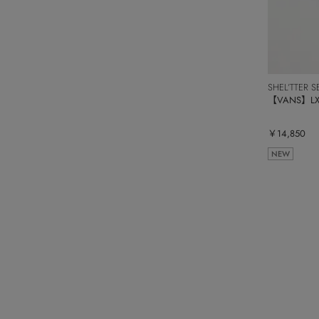
SHEL’TTER S
【VANS】LX 
￥14,850
NEW