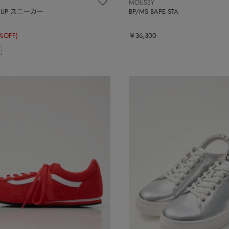
MOUSSY
E UP スニーカー
BP/MS BAPE STA
%OFF)
￥36,300