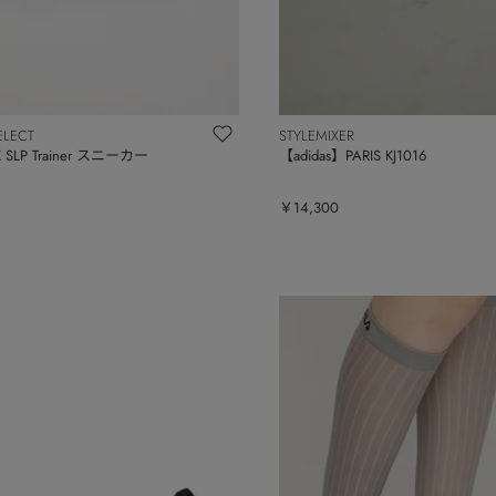
ELECT
STYLEMIXER
SLP Trainer スニーカー
【adidas】PARIS KJ1016
￥14,300