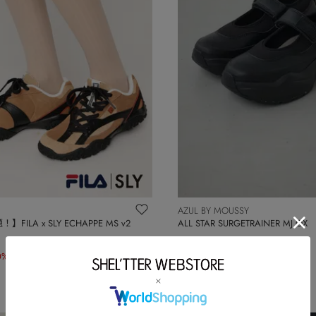
AZUL BY MOUSSY
FILA x SLY ECHAPPE MS v2
ALL STAR SURGETRAINER MJ OX
0%OFF)
￥16,500
WEB限定