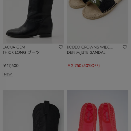
LAGUA GEM
RODEO CROWNS WIDE
BOWL
THICK LONG ブーツ
DENIM JUTE SANDAL
￥17,600
￥2,750
(50%OFF)
NEW