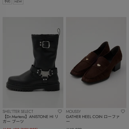
予約
NEW
SHEL’TTER SELECT
MOUSSY
【Dr.Martens】ANISTONE HI リ
GATHER HEEL COIN ローファ
ガー ブーツ
ー