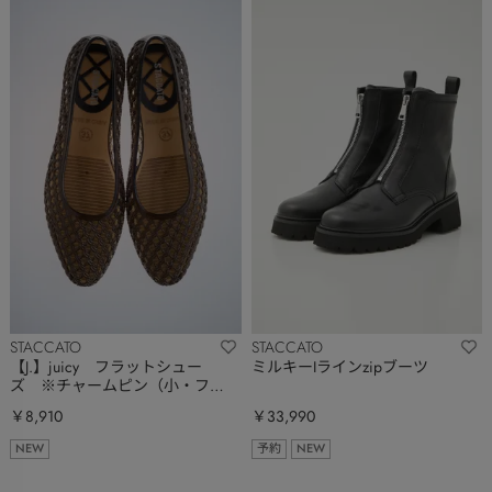
STACCATO
STACCATO
【J.】juicy フラットシュー
ミルキーIラインzipブーツ
ズ ※チャームピン（小・フリ
ー）対応
￥8,910
￥33,990
NEW
予約
NEW