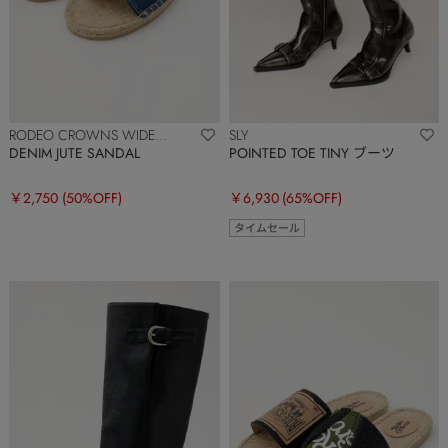
RODEO CROWNS WIDE
SLY
BOWL
DENIM JUTE SANDAL
POINTED TOE TINY ブーツ
￥2,750
(50%OFF)
￥6,930
(65%OFF)
タイムセール