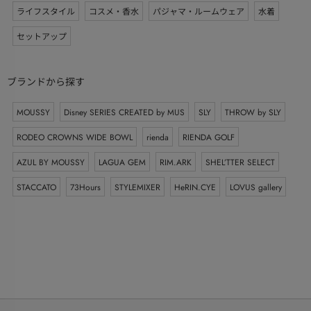
ライフスタイル
コスメ・香水
パジャマ・ルームウェア
水着
セットアップ
ブランドから探す
MOUSSY
Disney SERIES CREATED by MUS
SLY
THROW by SLY
RODEO CROWNS WIDE BOWL
rienda
RIENDA GOLF
AZUL BY MOUSSY
LAGUA GEM
RIM.ARK
SHEL’TTER SELECT
STACCATO
73Hours
STYLEMIXER
HeRIN.CYE
LOVUS gallery