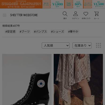
メ
ニ
ュ
487
検索結果
件
ー
を
#安定感
#ブーツ
#パンプス
#シューズ
#華やか
開
く