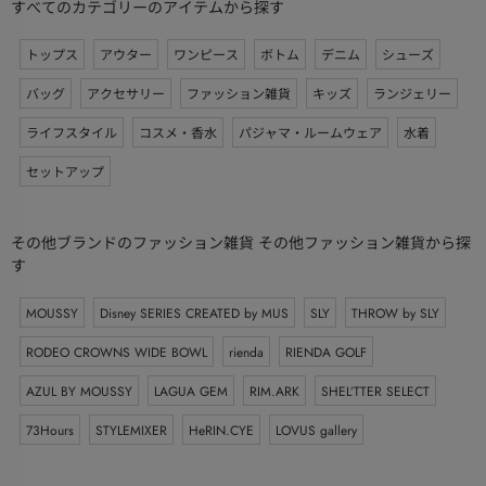
すべてのカテゴリーのアイテムから探す
トップス
アウター
ワンピース
ボトム
デニム
シューズ
バッグ
アクセサリー
ファッション雑貨
キッズ
ランジェリー
ライフスタイル
コスメ・香水
パジャマ・ルームウェア
水着
セットアップ
その他ブランドのファッション雑貨 その他ファッション雑貨から探
す
MOUSSY
Disney SERIES CREATED by MUS
SLY
THROW by SLY
RODEO CROWNS WIDE BOWL
rienda
RIENDA GOLF
AZUL BY MOUSSY
LAGUA GEM
RIM.ARK
SHEL’TTER SELECT
73Hours
STYLEMIXER
HeRIN.CYE
LOVUS gallery