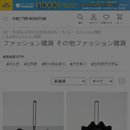
メ
ニ
ュ
TOP
>
RODEO CROWNS WIDE BOWL
>
すべて
>
ファッション雑貨
ー
>
その他ファッション雑貨
を
ファッション雑貨 その他ファッション雑貨
開
く
107
検索結果
件
#バッグ
#コラボ
#キーホルダー
#アクキー
#コラボアイテム