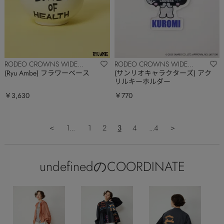
RODEO CROWNS WIDE
RODEO CROWNS WIDE
BOWL
BOWL
(Ryu Ambe) フラワーベース
(サンリオキャラクターズ) アク
リルキーホルダー
￥3,630
￥770
＜
1...
1
2
3
4
...4
＞
undefinedのCOORDINATE