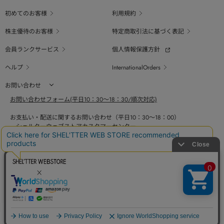
初めてのお客様
利用規約
株主優待のお客様
特定商取引法に基づく表記
会員ランクサービス
個人情報保護方針
ヘルプ
InternationalOrders
お問い合わせ
お問い合わせフォーム(平日10：30～18：30/順次対応)
お支払い・配送に関するお問い合わせ（平日10：30～18：00）
シェルターウェブストアカスタマーセンター
0800-123-6820
商品の素材、サイズ、仕様等に関するお問い合せ（平日10：30～18：00）
バロックジャパンリミテッドコールセンター
03-6730-9191
BAROQUE JAPAN LIMITED
採用情報
SHEL'TTER GREEN
ページ
トップ
COPYRIGHT © BAROQUE JAPAN LIMITED ALL RIGHTS RESERVED.