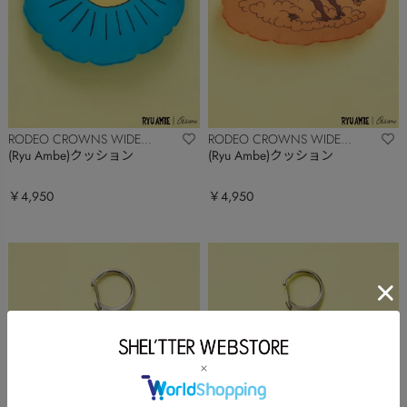
RODEO CROWNS WIDE
RODEO CROWNS WIDE
BOWL
BOWL
(Ryu Ambe)クッション
(Ryu Ambe)クッション
￥4,950
￥4,950