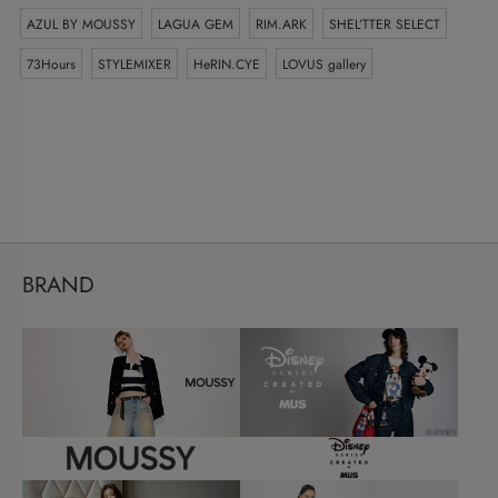
AZUL BY MOUSSY
LAGUA GEM
RIM.ARK
SHEL’TTER SELECT
73Hours
STYLEMIXER
HeRIN.CYE
LOVUS gallery
BRAND