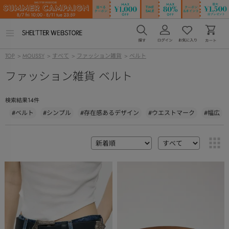
メ
ニ
ュ
TOP
>
MOUSSY
>
すべて
>
ファッション雑貨
>
ベルト
ー
を
ファッション雑貨 ベルト
開
く
14
検索結果
件
#ベルト
#シンプル
#存在感あるデザイン
#ウエストマーク
#幅広