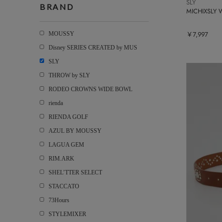
SLY
BRAND
MICHIXSLY
￥7,997
MOUSSY
Disney SERIES CREATED by MUS
SLY
THROW by SLY
RODEO CROWNS WIDE BOWL
rienda
RIENDA GOLF
AZUL BY MOUSSY
LAGUA GEM
RIM.ARK
SHEL’TTER SELECT
STACCATO
73Hours
STYLEMIXER