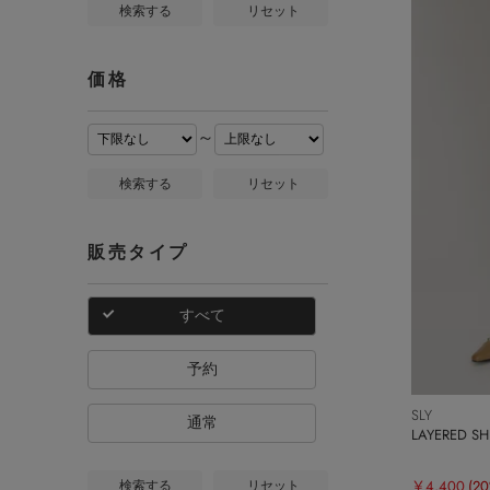
検索する
リセット
価格
～
検索する
リセット
販売タイプ
すべて
予約
SLY
通常
LAYERED S
￥4,400
(2
検索する
リセット