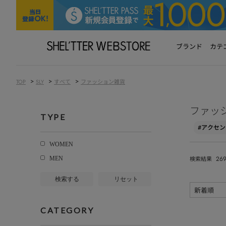
ブランド
カテ
>
>
>
TOP
SLY
すべて
ファッション雑貨
ファッ
TYPE
#アクセ
WOMEN
26
MEN
検索結果
検索する
リセット
CATEGORY