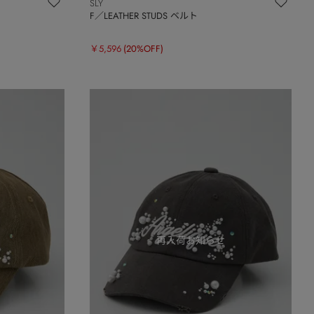
SLY
F／LEATHER STUDS ベルト
￥5,596
(20%OFF)