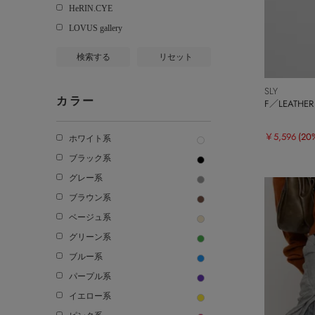
HeRIN.CYE
LOVUS gallery
検索する
リセット
SLY
カラー
F／LEATHE
￥5,596
(20
ホワイト系
ブラック系
グレー系
ブラウン系
ベージュ系
グリーン系
ブルー系
パープル系
イエロー系