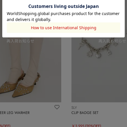
SLY
HEER LEG WARMER
CLIP BADGE SET
0%OFF)
￥3,995
(20%OFF)