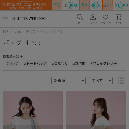
メ
ニ
ュ
TOP
>
rienda
>
すべて
>
バッグ
>
すべて
ー
を
バッグ すべて
開
く
63
検索結果
件
#バッグ
#トートバッグ
#こだわり
#立体的
#フェイクレザー