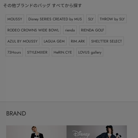
その他ブランドのバッグ すべてから探す
MOUSSY
Disney SERIES CREATED by MUS
SLY
THROW by SLY
RODEO CROWNS WIDE BOWL
rienda
RIENDA GOLF
AZUL BY MOUSSY
LAGUA GEM
RIM.ARK
SHEL’TTER SELECT
73Hours
STYLEMIXER
HeRIN.CYE
LOVUS gallery
BRAND