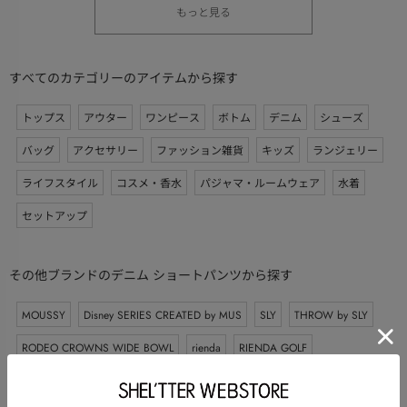
もっと見る
すべてのカテゴリーのアイテムから探す
トップス
アウター
ワンピース
ボトム
デニム
シューズ
バッグ
アクセサリー
ファッション雑貨
キッズ
ランジェリー
ライフスタイル
コスメ・香水
パジャマ・ルームウェア
水着
セットアップ
その他ブランドのデニム ショートパンツから探す
MOUSSY
Disney SERIES CREATED by MUS
SLY
THROW by SLY
RODEO CROWNS WIDE BOWL
rienda
RIENDA GOLF
AZUL BY MOUSSY
LAGUA GEM
RIM.ARK
SHEL’TTER SELECT