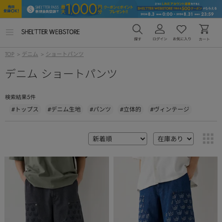
メ
ニ
ュ
TOP
>
デニム
>
ショートパンツ
ー
を
デニム ショートパンツ
開
く
5
検索結果
件
#トップス
#デニム生地
#パンツ
#立体的
#ヴィンテージ