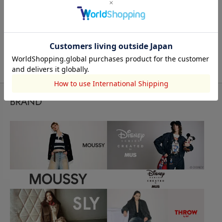
73Hours
STYLEMIXER
HeRIN.CYE
LOVUS gallery
BRAND