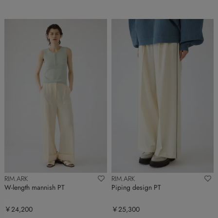
RIM.ARK
RIM.ARK
W-length mannish PT
Piping design PT
￥24,200
￥25,300