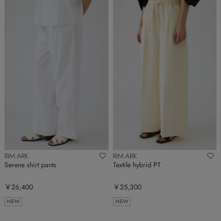
RIM.ARK
RIM.ARK
Serene shirt pants
Textile hybrid PT
￥26,400
￥25,300
NEW
NEW