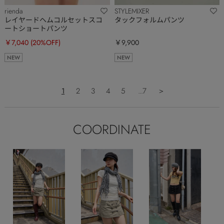
rienda
STYLEMIXER
レイヤードヘムコルセットスコ
タックフォルムパンツ
ートショートパンツ
￥7,040
(20%OFF)
￥9,900
NEW
NEW
1
2
3
4
5
...7
＞
COORDINATE