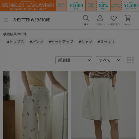
メ
ニ
ュ
205
検索結果
件
ー
を
#トップス
#パンツ
#セットアップ
#シャツ
#スッキリ
開
く