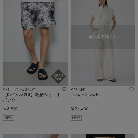
AZUL BY MOUSSY
RIM.ARK
【RVCA×AZUL】総柄ショート
Linen mix slacks
パンツ
￥8,800
￥26,400
NEW
NEW