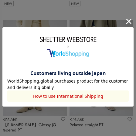
NEW
NEW
RIM.ARK
RIM.ARK
【SUMMER SALE】Glossy JQ
Relaxed straight PT
tapered PT