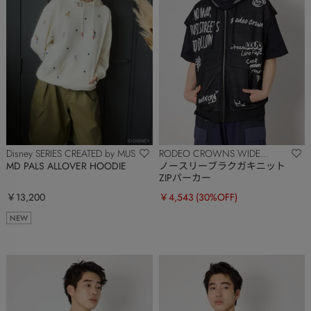
Disney SERIES CREATED by MUS
RODEO CROWNS WIDE
BOWL
MD PALS ALLOVER HOODIE
ノースリーブラクガキニット
ZIPパーカー
￥13,200
￥4,543
(30%OFF)
NEW