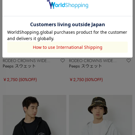
RODEO CROWNS WIDE
RODEO CROWNS WIDE
BOWL
BOWL
Peeps スウェット
Peeps スウェット
￥2,750
(50%OFF)
￥2,750
(50%OFF)