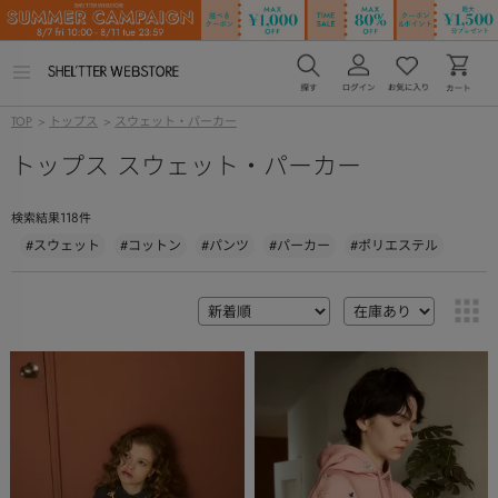
メ
ニ
ュ
TOP
>
トップス
>
スウェット・パーカー
ー
を
トップス スウェット・パーカー
開
く
118
検索結果
件
#スウェット
#コットン
#パンツ
#パーカー
#ポリエステル