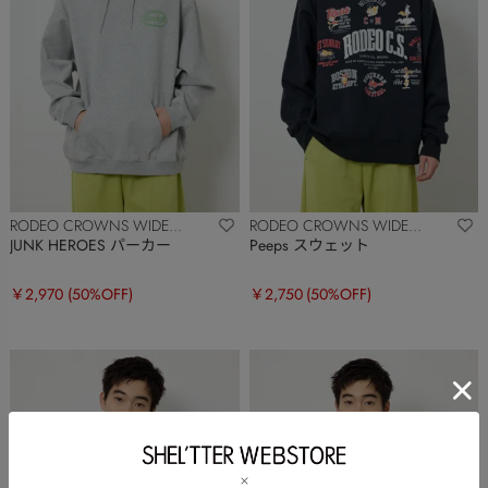
RODEO CROWNS WIDE
RODEO CROWNS WIDE
BOWL
BOWL
JUNK HEROES パーカー
Peeps スウェット
￥2,970
(50%OFF)
￥2,750
(50%OFF)