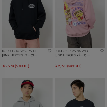
RODEO CROWNS WIDE
RODEO CROWNS WIDE
BOWL
BOWL
JUNK HEROES パーカー
JUNK HEROES パーカー
￥2,970
(50%OFF)
￥2,970
(50%OFF)