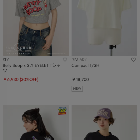
SLY
RIM.ARK
Betty Boop x SLY EYELET Tシャ
Compact T/SH
ツ
￥6,930
(30%OFF)
￥18,700
NEW