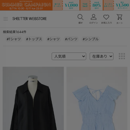
メ
ニ
ュ
1644
検索結果
件
ー
を
#Tシャツ
#トップス
#シャツ
#パンツ
#シンプル
開
く