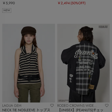
￥5,990
￥2,494
(50%OFF)
NEW
LAGUA GEM
RODEO CROWNS WIDE
BOWL
NECK TIE NOSLEEVE トップス
【UNISEX】(PEANUTS)チェッ