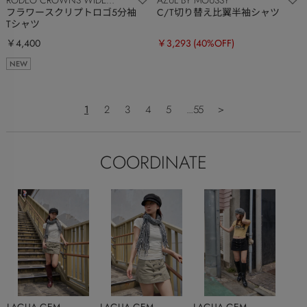
RODEO CROWNS WIDE
AZUL BY MOUSSY
BOWL
フラワースクリプトロゴ5分袖
C/T切り替え比翼半袖シャツ
Tシャツ
￥4,400
￥3,293
(40%OFF)
NEW
1
2
3
4
5
...55
＞
COORDINATE