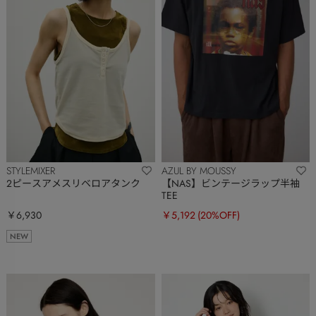
STYLEMIXER
AZUL BY MOUSSY
2ピースアメスリベロアタンク
【NAS】ビンテージラップ半袖
TEE
￥6,930
￥5,192
(20%OFF)
NEW