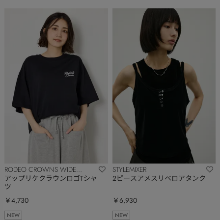
RODEO CROWNS WIDE
STYLEMIXER
BOWL
アップリケクラウンロゴTシャ
2ピースアメスリベロアタンク
ツ
￥4,730
￥6,930
NEW
NEW