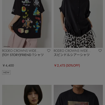
RODEO CROWNS WIDE
RODEO CROWNS WIDE
BOWL
BOWL
(TOY STORY)FRIEND Tシャツ
スピンドルシアーシャツ
￥4,400
￥2,475
(50%OFF)
NEW