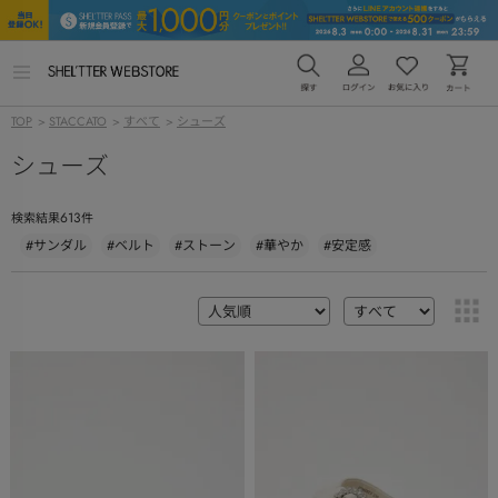
メ
ニ
ュ
TOP
>
STACCATO
>
すべて
>
シューズ
ー
を
シューズ
開
く
613
検索結果
件
#サンダル
#ベルト
#ストーン
#華やか
#安定感