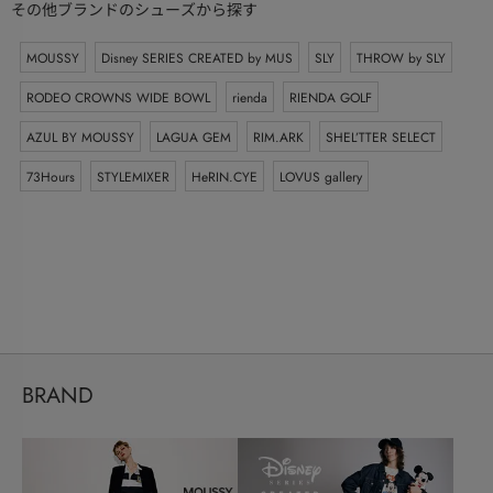
その他ブランドのシューズから探す
MOUSSY
Disney SERIES CREATED by MUS
SLY
THROW by SLY
RODEO CROWNS WIDE BOWL
rienda
RIENDA GOLF
AZUL BY MOUSSY
LAGUA GEM
RIM.ARK
SHEL’TTER SELECT
73Hours
STYLEMIXER
HeRIN.CYE
LOVUS gallery
BRAND