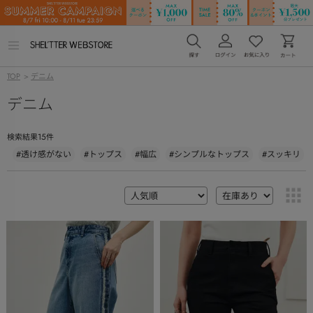
メ
ニ
ュ
TOP
>
デニム
ー
を
デニム
開
く
15
検索結果
件
#透け感がない
#トップス
#幅広
#シンプルなトップス
#スッキリ