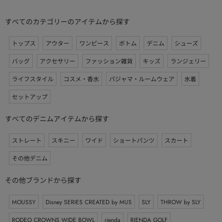
すべてのカテゴリーのアイテムから探す
トップス
アウター
ワンピース
ボトム
デニム
シューズ
バッグ
アクセサリー
ファッション雑貨
キッズ
ランジェリー
ライフスタイル
コスメ・香水
パジャマ・ルームウェア
水着
セットアップ
すべてのデニムアイテムから探す
ストレート
スキニー
ワイド
ショートパンツ
スカート
その他デニム
その他ブランドから探す
MOUSSY
Disney SERIES CREATED by MUS
SLY
THROW by SLY
RODEO CROWNS WIDE BOWL
rienda
RIENDA GOLF