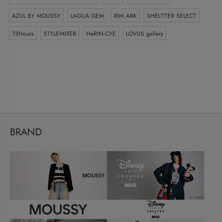
AZUL BY MOUSSY
LAGUA GEM
RIM.ARK
SHEL’TTER SELECT
73Hours
STYLEMIXER
HeRIN.CYE
LOVUS gallery
BRAND