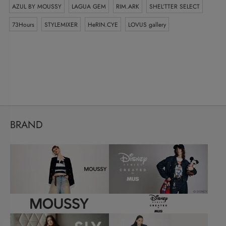
AZUL BY MOUSSY
LAGUA GEM
RIM.ARK
SHEL’TTER SELECT
73Hours
STYLEMIXER
HeRIN.CYE
LOVUS gallery
BRAND