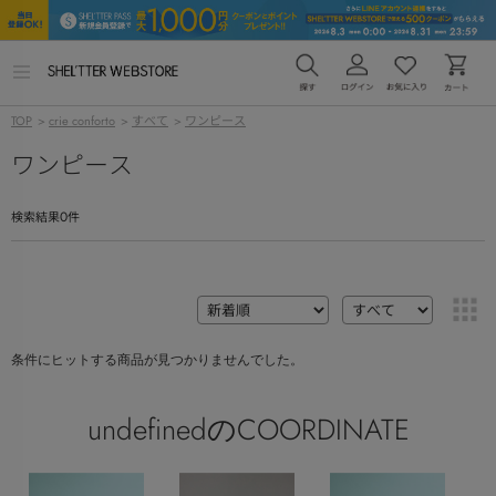
メ
ニ
ュ
TOP
>
crie conforto
>
すべて
>
ワンピース
ー
を
ワンピース
開
く
0
検索結果
件
条件にヒットする商品が見つかりませんでした。
undefinedのCOORDINATE