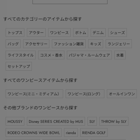
すべてのカテゴリーのアイテムから探す
トップス
アウター
ワンピース
ボトム
デニム
シューズ
バッグ
アクセサリー
ファッション雑貨
キッズ
ランジェリー
ライフスタイル
コスメ・香水
パジャマ・ルームウェア
水着
セットアップ
すべてのワンピースアイテムから探す
ワンピース(ミニ・ミディアム）
ワンピース(ロング）
オールインワン
その他ブランドのワンピースから探す
MOUSSY
Disney SERIES CREATED by MUS
SLY
THROW by SLY
RODEO CROWNS WIDE BOWL
rienda
RIENDA GOLF