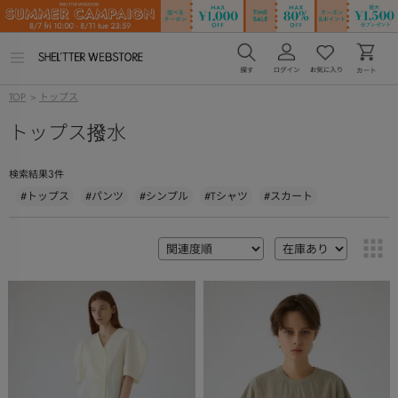
メ
ニ
ュ
TOP
>
トップス
ー
を
トップス撥水
開
く
3
検索結果
件
#トップス
#パンツ
#シンプル
#Tシャツ
#スカート