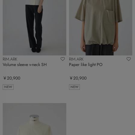
RIM.ARK
RIM.ARK
Volume sleeve v-neck SH
Paper like light PO
￥20,900
￥20,900
NEW
NEW