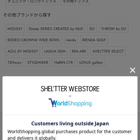
チュニック・ロングトップス
その他トップス
その他ブランドから探す
MOUSSY
Disney SERIES CREATED by MUS
SLY
THROW by SLY
RODEO CROWNS WIDE BOWL
rienda
RIENDA GOLF
AZUL BY MOUSSY
LAGUA GEM
RIM.ARK
SHEL’TTER SELECT
73Hours
STYLEMIXER
HeRIN.CYE
LOVUS gallery
BRAND