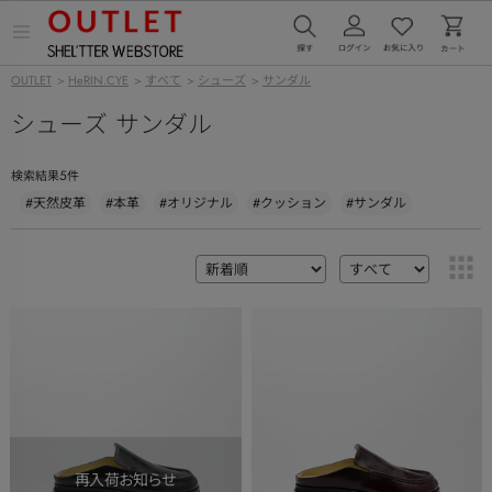
メ
ニ
ュ
OUTLET
>
HeRIN.CYE
>
すべて
>
シューズ
>
サンダル
ー
を
シューズ サンダル
開
く
5
検索結果
件
#天然皮革
#本革
#オリジナル
#クッション
#サンダル