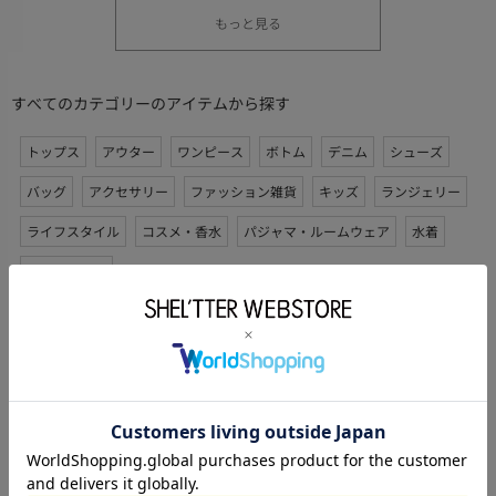
もっと見る
すべてのカテゴリーのアイテムから探す
トップス
アウター
ワンピース
ボトム
デニム
シューズ
バッグ
アクセサリー
ファッション雑貨
キッズ
ランジェリー
ライフスタイル
コスメ・香水
パジャマ・ルームウェア
水着
セットアップ
その他ブランドのシューズ サンダルから探す
MOUSSY
Disney SERIES CREATED by MUS
SLY
THROW by SLY
RODEO CROWNS WIDE BOWL
rienda
RIENDA GOLF
AZUL BY MOUSSY
LAGUA GEM
RIM.ARK
SHEL’TTER SELECT