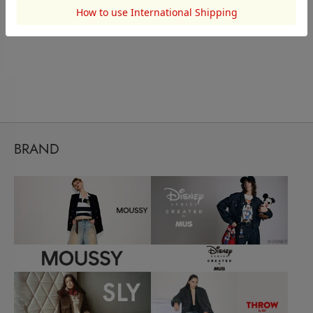
STACCATO
73Hours
STYLEMIXER
HeRIN.CYE
LOVUS gallery
BRAND