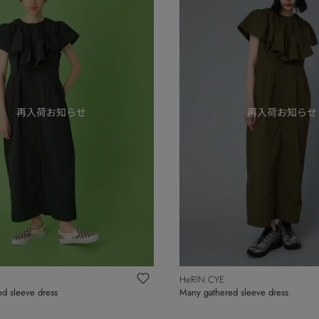
HeRIN.CYE
d sleeve dress
Many gathered sleeve dress