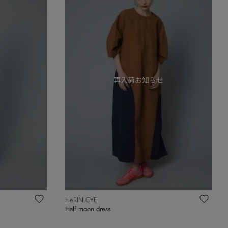
HeRIN.CYE
Half moon dress