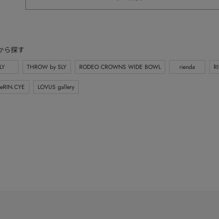
から探す
LY
THROW by SLY
RODEO CROWNS WIDE BOWL
rienda
R
eRIN.CYE
LOVUS gallery