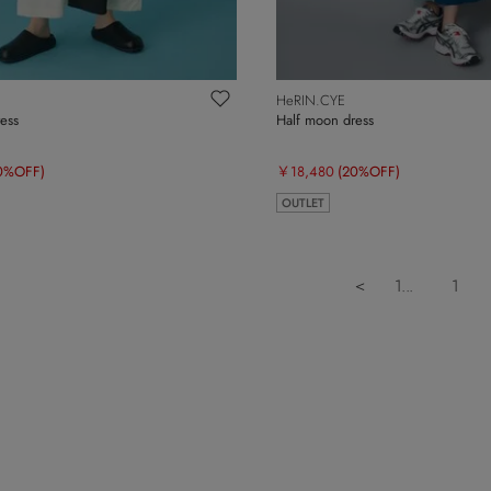
HeRIN.CYE
ess
Half moon dress
0%OFF)
￥18,480
(20%OFF)
OUTLET
＜
1...
1