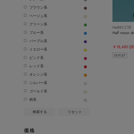
ブラウン系
ベージュ系
グリーン系
HeRIN.CYE
Half moon dr
ブルー系
パープル系
￥18,480
(2
イエロー系
OUTLET
ピンク系
レッド系
オレンジ系
シルバー系
ゴールド系
柄系
検索する
リセット
価格