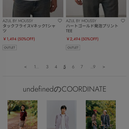
AZUL BY MOUSSY
AZUL BY MOUSSY
タックフライスVネックTシャ
ハートゴールド発泡プリント
ツ
TEE
￥1,494
(50%OFF)
￥2,494
(50%OFF)
OUTLET
OUTLET
＜
1...
3
4
5
6
7
...9
＞
undefinedのCOORDINATE