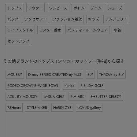
トップス
アウター
ワンピース
ボトム
デニム
シューズ
バッグ
アクセサリー
ファッション雑貨
キッズ
ランジェリー
ライフスタイル
コスメ・香水
パジャマ・ルームウェア
水着
セットアップ
その他ブランドのトップス Tシャツ・カットソー(半袖)から探す
MOUSSY
Disney SERIES CREATED by MUS
SLY
THROW by SLY
RODEO CROWNS WIDE BOWL
rienda
RIENDA GOLF
AZUL BY MOUSSY
LAGUA GEM
RIM.ARK
SHEL’TTER SELECT
73Hours
STYLEMIXER
HeRIN.CYE
LOVUS gallery