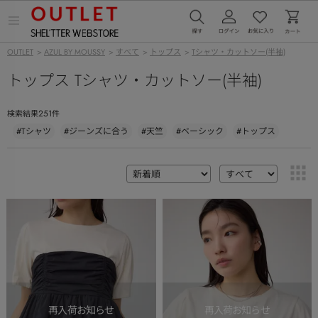
メ
ニ
ュ
OUTLET
>
AZUL BY MOUSSY
>
すべて
>
トップス
>
Tシャツ・カットソー(半袖)
ー
を
トップス Tシャツ・カットソー(半袖)
開
く
251
検索結果
件
#Tシャツ
#ジーンズに合う
#天竺
#ベーシック
#トップス