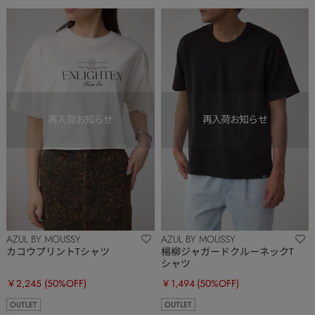
AZUL BY MOUSSY
AZUL BY MOUSSY
カコウプリントTシャツ
楊柳ジャガードクルーネックT
シャツ
￥2,245
(50%OFF)
￥1,494
(50%OFF)
OUTLET
OUTLET