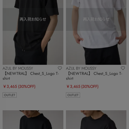
AZUL BY MOUSSY
AZUL BY MOUSSY
【NEWTRAL】 Chest_S_Logo T-
【NEWTRAL】 Chest_S_Logo T-
shirt
shirt
￥3,465
(30%OFF)
￥3,465
(30%OFF)
OUTLET
OUTLET