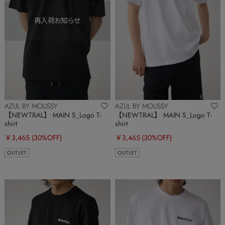
AZUL BY MOUSSY
AZUL BY MOUSSY
【NEWTRAL】 MAIN S_Logo T-
【NEWTRAL】 MAIN S_Logo T-
shirt
shirt
￥3,465
(30%OFF)
￥3,465
(30%OFF)
OUTLET
OUTLET