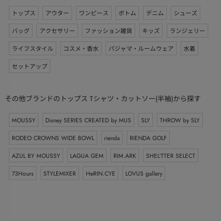
トップス
アウター
ワンピース
ボトム
デニム
シューズ
バッグ
アクセサリー
ファッション雑貨
キッズ
ランジェリー
ライフスタイル
コスメ・香水
パジャマ・ルームウェア
水着
セットアップ
その他ブランドのトップス Tシャツ・カットソー(半袖)から探す
MOUSSY
Disney SERIES CREATED by MUS
SLY
THROW by SLY
RODEO CROWNS WIDE BOWL
rienda
RIENDA GOLF
AZUL BY MOUSSY
LAGUA GEM
RIM.ARK
SHEL’TTER SELECT
73Hours
STYLEMIXER
HeRIN.CYE
LOVUS gallery