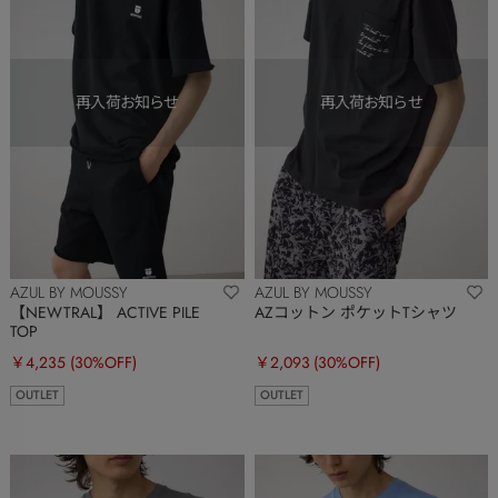
AZUL BY MOUSSY
AZUL BY MOUSSY
【NEWTRAL】 ACTIVE PILE
AZコットン ポケットTシャツ
TOP
￥4,235
(30%OFF)
￥2,093
(30%OFF)
OUTLET
OUTLET