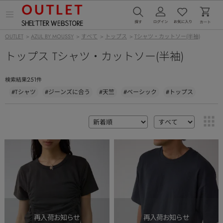
メ
ニ
ュ
OUTLET
>
AZUL BY MOUSSY
>
すべて
>
トップス
>
Tシャツ・カットソー(半袖)
ー
を
トップス Tシャツ・カットソー(半袖)
開
く
251
検索結果
件
#Tシャツ
#ジーンズに合う
#天竺
#ベーシック
#トップス