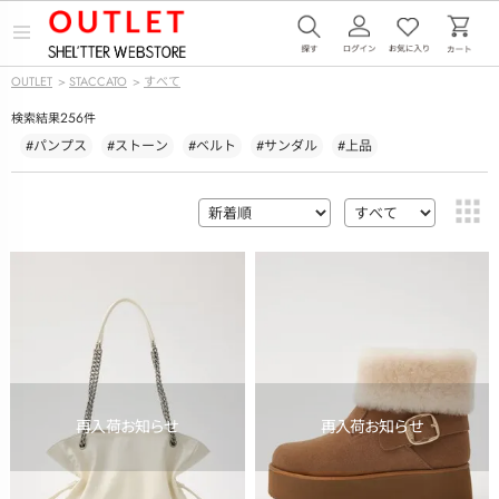
メ
ニ
ュ
OUTLET
>
STACCATO
>
すべて
ー
を
256
検索結果
件
開
く
#パンプス
#ストーン
#ベルト
#サンダル
#上品