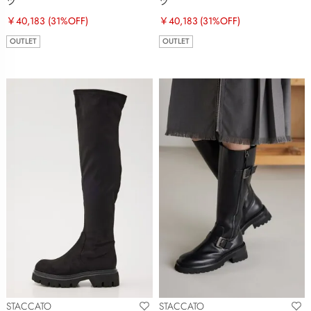
ツ
ツ
￥40,183
(31%OFF)
￥40,183
(31%OFF)
OUTLET
OUTLET
STACCATO
STACCATO