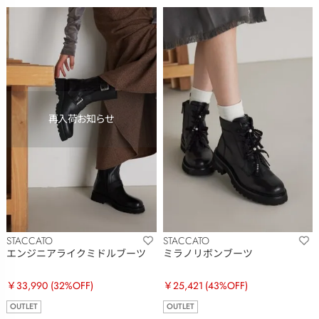
STACCATO
STACCATO
エンジニアライクミドルブーツ
ミラノリボンブーツ
￥33,990
(32%OFF)
￥25,421
(43%OFF)
OUTLET
OUTLET