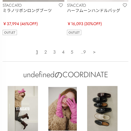
STACCATO
STACCATO
ミラノリボンロングブーツ
ハーフムーンハンドルバッグ
￥37,994
(46%OFF)
￥16,093
(30%OFF)
OUTLET
OUTLET
1
2
3
4
5
...9
＞
undefinedのCOORDINATE