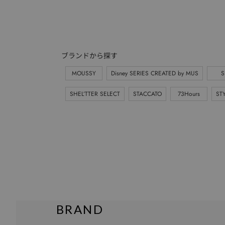
ブランドから探す
MOUSSY
Disney SERIES CREATED by MUS
S
SHEL’TTER SELECT
STACCATO
73Hours
ST
BRAND