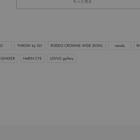
もっと見る
LY
THROW by SLY
RODEO CROWNS WIDE BOWL
rienda
R
YLEMIXER
HeRIN.CYE
LOVUS gallery