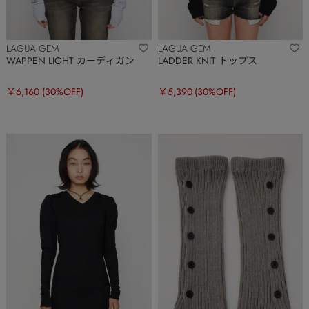
LAGUA GEM
LAGUA GEM
WAPPEN LIGHT カーディガン
LADDER KNIT トップス
￥6,160
(30%OFF)
￥5,390
(30%OFF)