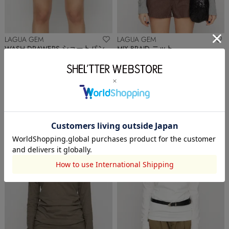
LAGUA GEM
LAGUA GEM
WASH DRAWERS ショートパン
MIX BRAID ニット
ツ
￥5,005
(30%OFF)
￥5,005
(30%OFF)