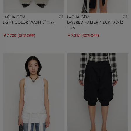
LAGUA GEM
LAGUA GEM
LIGHT COLOR WASH デニム
LAYERED HALTER NECK ワンピ
ース
￥7,700
(30%OFF)
￥7,315
(30%OFF)