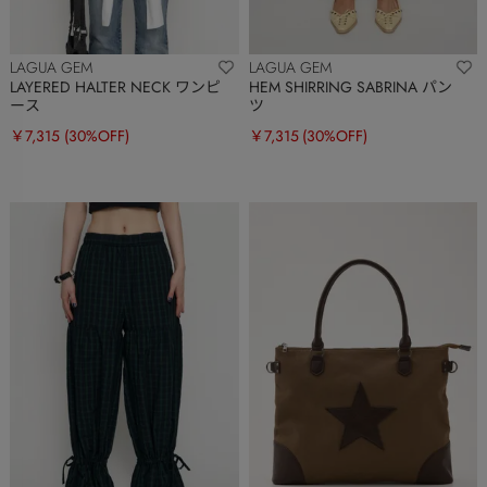
LAGUA GEM
LAGUA GEM
LAYERED HALTER NECK ワンピ
HEM SHIRRING SABRINA パン
ース
ツ
￥7,315
(30%OFF)
￥7,315
(30%OFF)