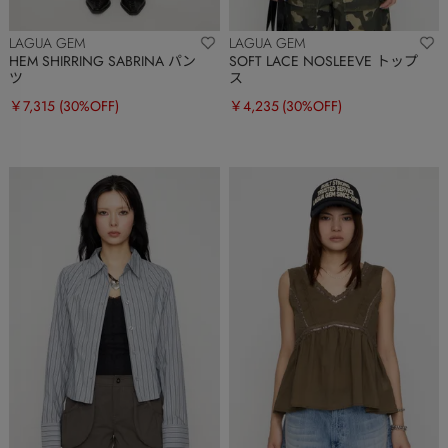
LAGUA GEM
LAGUA GEM
HEM SHIRRING SABRINA パン
SOFT LACE NOSLEEVE トップ
ツ
ス
￥7,315
(30%OFF)
￥4,235
(30%OFF)