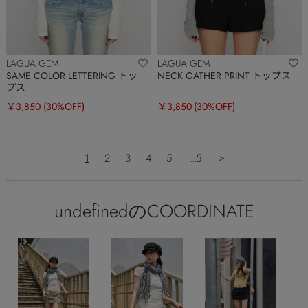
LAGUA GEM
LAGUA GEM
SAME COLOR LETTERING トッ
NECK GATHER PRINT トップス
プス
￥3,850
(30%OFF)
￥3,850
(30%OFF)
1
2
3
4
5
...5
＞
undefinedのCOORDINATE