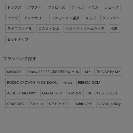
トップス
アウター
ワンピース
ボトム
デニム
シューズ
バッグ
アクセサリー
ファッション雑貨
キッズ
ランジェリー
ライフスタイル
コスメ・香水
パジャマ・ルームウェア
水着
セットアップ
ブランドから探す
MOUSSY
Disney SERIES CREATED by MUS
SLY
THROW by SLY
RODEO CROWNS WIDE BOWL
rienda
RIENDA GOLF
AZUL BY MOUSSY
LAGUA GEM
RIM.ARK
SHEL’TTER SELECT
STACCATO
73Hours
STYLEMIXER
HeRIN.CYE
LOVUS gallery