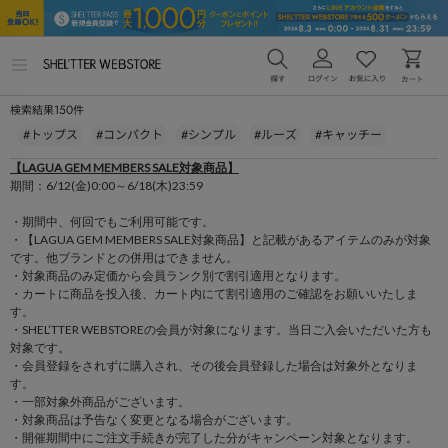
メ
ニ
ュ
150
検索結果
件
ー
を
#トップス
#コンパクト
#シンプル
#ルーズ
#キャッチー
開
く
【LAGUA GEM MEMBERS SALE対象商品】
期間：6/12(金)0:00～6/18(木)23:59
・期間中、何回でもご利用可能です。
・【LAGUA GEM MEMBERS SALE対象商品】と記載があるアイテムのみが対象
です。他ブランドとの併用はできません。
・対象商品のみ定価から会員ランク別で割引適用となります。
・カートに商品を投入後、カート内にて割引適用のご確認をお願いいたしま
す。
・SHEL’TTER WEBSTOREの会員が対象になります。当日ご入会いただいた方も
対象です。
・会員登録をされずに購入され、その後会員登録した場合は対象外となりま
す。
・一部対象外商品がございます。
・対象商品は予告なく変更となる場合がございます。
・開催期間中にご注文手続きが完了した分がキャンペーン対象となります。